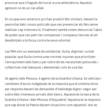
provocar que s’hagués de trucar a una ambulància. Aquesta
agressió no és un cas aïllat.
En ocupacions anteriors ja s’han produït fets similars, davant la
passivitat dels cossos policials que van presenciar els fets sense
realitzar cap intervenció. Finalment també volem denunciar l’abús
de poder que van patir les companyes i companys tancats al ser
desallotjats a la força contra la seva voluntat.
Las PAH són un exemple de solidaritat, lluita, dignitat i unitat
popular, que lluita contra unes normes injustes que prioritzen
l’enriquiment dels bancs per sobre de les necessitats personals i
col·lectives més bàsiques i elementals com és una llar.
26 agents dels Mossos, 6 agents de la Guàrdia Urbana, 16 vehicles i
centenars d’euros malgastats és la resposta que el sistema dona
per resposta davant les demandes d’habitatge digne i segur per
sobre dels interessos privats dels bancs. Aquesta és la tasca de la
Guàrdia Urbana i dels Mossos d’Esquadra?, Aquesta és la resposta
que sap donar la Paeria davant situacions com aquesta?, així es