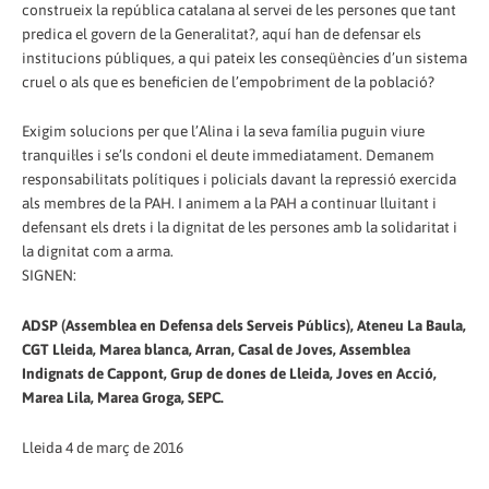
construeix la república catalana al servei de les persones que tant
predica el govern de la Generalitat?, aquí han de defensar els
institucions públiques, a qui pateix les conseqüències d’un sistema
cruel o als que es beneficien de l’empobriment de la població?
Exigim solucions per que l’Alina i la seva família puguin viure
tranquil·les i se’ls condoni el deute immediatament. Demanem
responsabilitats polítiques i policials davant la repressió exercida
als membres de la PAH. I animem a la PAH a continuar lluitant i
defensant els drets i la dignitat de les persones amb la solidaritat i
la dignitat com a arma.
SIGNEN:
ADSP (Assemblea en Defensa dels Serveis Públics), Ateneu La Baula,
CGT Lleida, Marea blanca, Arran, Casal de Joves, Assemblea
Indignats de Cappont, Grup de dones de Lleida, Joves en Acció,
Marea Lila, Marea Groga, SEPC.
Lleida 4 de març de 2016