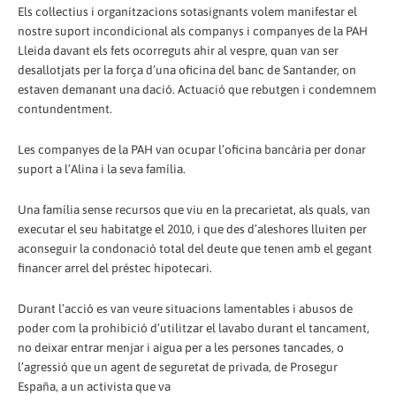
Els col·lectius i organitzacions sotasignants volem manifestar el
nostre suport incondicional als companys i companyes de la PAH
Lleida davant els fets ocorreguts ahir al vespre, quan van ser
desallotjats per la força d’una oficina del banc de Santander, on
estaven demanant una dació. Actuació que rebutgen i condemnem
contundentment.
Les companyes de la PAH van ocupar l’oficina bancària per donar
suport a l’Alina i la seva família.
Una família sense recursos que viu en la precarietat, als quals, van
executar el seu habitatge el 2010, i que des d’aleshores lluiten per
aconseguir la condonació total del deute que tenen amb el gegant
financer arrel del préstec hipotecari.
Durant l’acció es van veure situacions lamentables i abusos de
poder com la prohibició d’utilitzar el lavabo durant el tancament,
no deixar entrar menjar i aigua per a les persones tancades, o
l’agressió que un agent de seguretat de privada, de Prosegur
España, a un activista que va