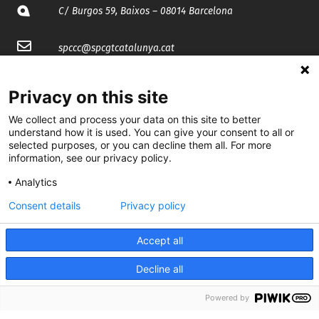
C/ Burgos 59, Baixos – 08014 Barcelona
spccc@
spcgtcatalunya.cat
935 120 481
Privacy on this site
We collect and process your data on this site to better
@CGTCatalunya
understand how it is used. You can give your consent to all or
selected purposes, or you can decline them all. For more
cgtcatalunya
information, see our privacy policy.
CGTCatalunya
Analytics
Consent details
Privacy policy
cgtcatalunya
Accept all
Decline all
Desenvolupat per
Powered by