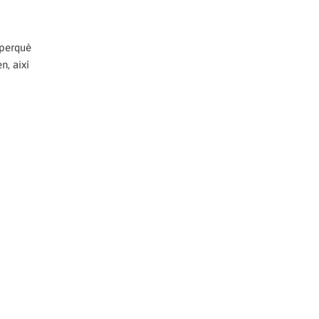
 perquè
n, així