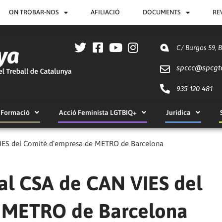
ON TROBAR-NOS
AFILIACIÓ
DOCUMENTS
RE
C/ Burgos 59, 
spccc@
spcgt
935 120 481
Formació
Acció Feminista LGTBIQ+
Jurídica
VIES del Comitè d’empresa de METRO de Barcelona
al CSA de CAN VIES del
 METRO de Barcelona