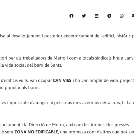
 al desallotjament i posterior enderrocament de l'edifici, històric 
ri per als treballadors de Metro i com a locals sindicals fins a l'any
la vida social del barri de Sants.
d'edificis vuits, van ocupar
CAN VIES
i ho van omplir de vida, projec
ió popular als barris.
ri és impossible d'amagar ni pels seus més acèrrims detractors, hi ha 
juntament i la Direcció de Metro, així com les formes i les presses
què serà
ZONA NO EDIFICABLE
, una promesa com d'altres que pot se