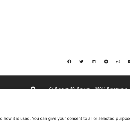
C/ Burgos 59, Baixos – 08014 Barcelona
spccc@
spcgtcatalunya.cat
d how it is used. You can give your consent to all or selected purpos
935 120 481