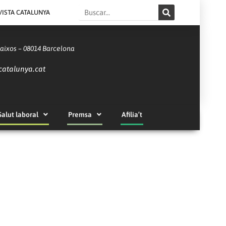
Search
VISTA CATALUNYA
Baixos – 08014 Barcelona
catalunya.cat
Salut laboral
Premsa
Afilia’t