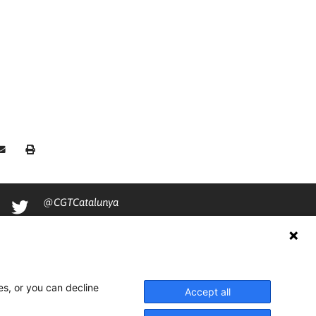
@CGTCatalunya
cgtcatalunya
CGTCatalunya
cgtcatalunya
es, or you can decline
Accept all