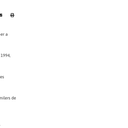
per a
 1994,
tes
milers de
r