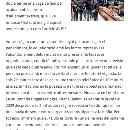
duu a terme una vaga de fam per
acabar amb la mesura
d'aïllament
extrem,
que li va
imposar l'Estat al maig d'aquest
any, el conegut com l'article 41 BIS.
Aquest règim carcerari va ser dissenyat per aconseguir el
penediment,
la
col·laboració amb les forces repressives i
l'abandonament dels vincles de les preses amb les seves
organitzacions
, c
ondició indispensable per sortir-ne en una revisió
que es fa cada quatre anys. Tot mitjançant un aïllament total de la
persona presa amb una sola visita al mes per locutori i vigilada, tan
sols 2 h diàries fora de la cel·la, una trucada telefònica de 10 minuts
al mes, limitacions en la possessió de llibres i objectes de l'exterior,
intervenció del correu, entre altres mesures. No caurà en l'oblit que
L
a
militant de Brigades Roges, Diana Blefari, es va
treure
la vida el
2009 després de sortir d'aquest règim repressiu tan dur que en un
inici havia de servir contra organitzacions lligades a la màfia. Per
tot això, afirmem que el 41 BIS és
tortura i una eina més del sistema
carcerari per vulnerar els drets humans més fonamentals i