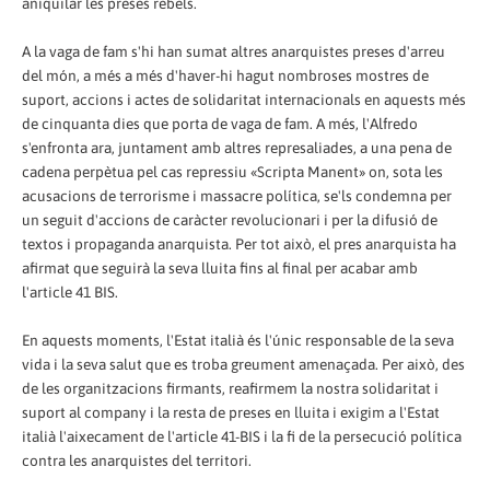
aniquilar les preses
rebels.
A la vaga de fam s'hi han sumat altres anarquistes preses d'arreu
del món, a més a més d'haver
-
hi hagut nombroses mostres de
suport, accions i actes de solidaritat internacionals en aquests més
de cinquanta dies que porta de vaga de fam. A més, l'Alfredo
s'enfronta ara
,
juntament
amb altres represaliades, a una pena de
cadena perpètua pel cas repressiu «Scripta Manent» on, sota les
acusacions de terrorisme i massacre política, se'ls condemna per
un seguit d'accions de caràcter revolucionari i per la difusió de
textos i propaganda anarquista. Per tot això, el pres anarquista ha
afirmat que seguirà la seva lluita fins al final per acabar amb
l'article 41 BIS.
En aquests moments, l'Estat italià és l'únic responsable de la seva
vida i la seva salut que es troba greument amenaçada. Per això, des
de les organitzacions firmants, reafirmem la nostra solidaritat i
suport al company i la resta de preses en lluita i exigim a l'Estat
italià l'aixecament de l'article 41-BIS i la fi de la persecució política
contra les anarquistes del territori.