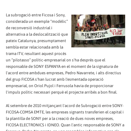
La subrogació entre Ficosa i Sony,
considerada un exemple “modèlic”
de reconversió industrial i
alternativa a la deslocalització que
pateix Catalunya, presumptament
sembla estar relacionada amb la
trama ITV, resultant aquest procés
un “pilotasso” polític-empresarial on s'ha desprès que el
responsable de SONY ESPANYA en el moment de la signatura de
l'acord entre ambdues empreses, Pedro Navarrete, i alts directius
del grup FICOSA s'han lucrat amb l'esmentada operació
empresarial, on Oriol Pujol i Ferrusola havia de proporcionar
l'impuls polític necessari perquè el projecte arribés a bon final.
Al setembre de 2010 mitjançant l'acord de Subrogació entre SONY-
FICOSA-COMSA EMTE, les empreses signants transferien el capital i
la plantilla de SONY per a la creació de dues noves empreses,
FICOSA ELECTRONICS i IDNEO. Quan l'antic responsable de SONY a