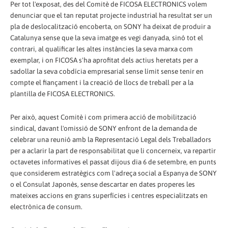
Per tot l'exposat, des del Comitè de FICOSA ELECTRONICS volem
denunciar que el tan reputat projecte industrial ha resultat ser un
pla de deslocalització encoberta, on SONY ha deixat de produir a
Catalunya sense que la seva imatge es vegi danyada, sinó tot el
contrari, al qualificar les altes instàncies la seva marxa com
exemplar, i on FICOSA s'ha aprofitat dels actius heretats per a
sadollar la seva cobdícia empresarial sense límit sense tenir en
compte el fiançament i la creació de llocs de treball per a la
plantilla de FICOSA ELECTRONICS.
Per això, aquest Comitè i com primera acció de mobilització
sindical, davant l'omissió de SONY enfront de la demanda de
celebrar una reunió amb la Representació Legal dels Treballadors
per a aclarir la part de responsabilitat que li concerneix, va repartir
octavetes informatives el passat dijous dia 6 de setembre, en punts
que considerem estratègics com l'adreça social a Espanya de SONY
o el Consulat Japonès, sense descartar en dates properes les
mateixes accions en grans superfícies i centres especialitzats en
electrònica de consum.