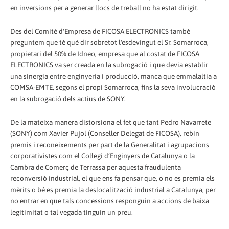
en inversions per a generar llocs de treball no ha estat dirigit.
Des del Comitè d'Empresa de FICOSA ELECTRONICS també
preguntem que té què dir sobretot l'esdevingut el Sr. Somarroca,
propietari del 50% de Idneo, empresa que al costat de FICOSA
ELECTRONICS va ser creada en la subrogació i que devia establir
una sinergia entre enginyeria i producció, manca que emmalaltia a
COMSA-EMTE, segons el propi Somarroca, fins la seva involucració
en la subrogació dels actius de SONY.
De la mateixa manera distorsiona el fet que tant Pedro Navarrete
(SONY) com Xavier Pujol (Conseller Delegat de FICOSA), rebin
premis i reconeixements per part de la Generalitat i agrupacions
corporativistes com el Col·legi d’Enginyers de Catalunya o la
Cambra de Comerç de Terrassa per aquesta fraudulenta
reconversió industrial, el que ens fa pensar que, o no es premia els
mèrits o bé es premia la deslocalització industrial a Catalunya, per
no entrar en que tals concessions responguin a accions de baixa
legitimitat o tal vegada tinguin un preu.