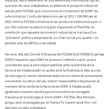
Espanya, Pedro Navarrete, en una assemblea informativa cap als
que eren els seus treballadors va defensar el projecte industrial
pactat amb FICOSA, que consistia en el compromís de SONY de
subcontractar 1 milió de televisions per al 2011 i 500.000 per al
2012 mentre FICOSA introduïa el seu producte tradicional a poc a
poc fins a donar ocupació a la gran majoria de la Plantilla, va
ometre dir que aquesta reconversió industrial es tractava d'un
“pilotasso” político-empresarial, on s'han lucrat uns quants i on
perillen més de 400 llocs de treball.
Per això, des del Comitè d'Empresa de FICOSA ELECTRONICS (antiga
SONY) requerim que SONY es pronunciï referent a això, ja que
considerem que la seva responsabilitat amb la plantilla de la
factoria de Viladecavalls no acaba amb la finalització dels acords
de subrogació, havent de donar explicacions sobre els presumptes
moviments lucratius del seu màxim responsable a Espanya en el
moment de la venda de la factoria de SONY a Viladecavalls.
Igualment sospitós resulta que la Consultora encarregada
d'assessorar la Subrogació entre SONY i FICOSA, Alta Partners,
estigui sent investigada per la Trama ITV, havent estat fins i tot
detingut un dels propietaris.