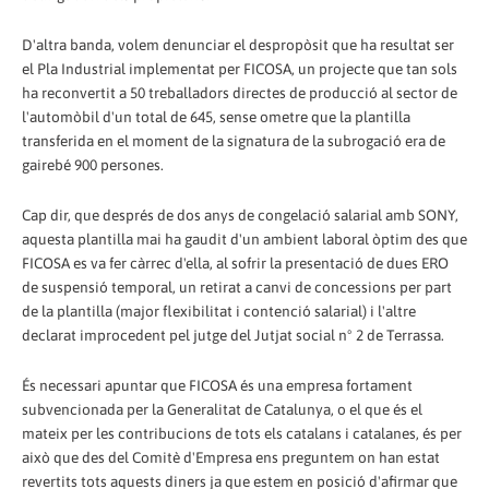
D'altra banda, volem denunciar el despropòsit que ha resultat ser
el Pla Industrial implementat per FICOSA, un projecte que tan sols
ha reconvertit a 50 treballadors directes de producció al sector de
l'automòbil d'un total de 645, sense ometre que la plantilla
transferida en el moment de la signatura de la subrogació era de
gairebé 900 persones.
Cap dir, que després de dos anys de congelació salarial amb SONY,
aquesta plantilla mai ha gaudit d'un ambient laboral òptim des que
FICOSA es va fer càrrec d'ella, al sofrir la presentació de dues ERO
de suspensió temporal, un retirat a canvi de concessions per part
de la plantilla (major flexibilitat i contenció salarial) i l'altre
declarat improcedent pel jutge del Jutjat social nº 2 de Terrassa.
És necessari apuntar que FICOSA és una empresa fortament
subvencionada per la Generalitat de Catalunya, o el que és el
mateix per les contribucions de tots els catalans i catalanes, és per
això que des del Comitè d'Empresa ens preguntem on han estat
revertits tots aquests diners ja que estem en posició d'afirmar que