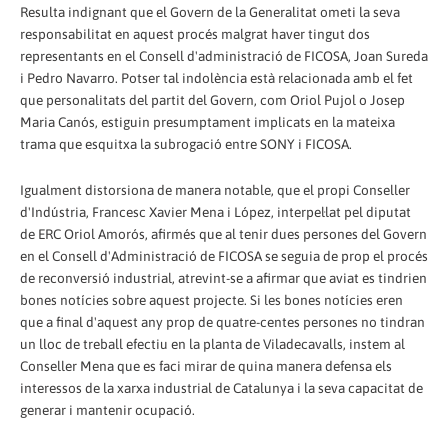
Resulta indignant que el Govern de la Generalitat ometi la seva
responsabilitat en aquest procés malgrat haver tingut dos
representants en el Consell d'administració de FICOSA, Joan Sureda
i Pedro Navarro. Potser tal indolència està relacionada amb el fet
que personalitats del partit del Govern, com Oriol Pujol o Josep
Maria Canós, estiguin presumptament implicats en la mateixa
trama que esquitxa la subrogació entre SONY i FICOSA.
Igualment distorsiona de manera notable, que el propi Conseller
d'Indústria, Francesc Xavier Mena i López, interpel·lat pel diputat
de ERC Oriol Amorós, afirmés que al tenir dues persones del Govern
en el Consell d'Administració de FICOSA se seguia de prop el procés
de reconversió industrial, atrevint-se a afirmar que aviat es tindrien
bones notícies sobre aquest projecte. Si les bones notícies eren
que a final d'aquest any prop de quatre-centes persones no tindran
un lloc de treball efectiu en la planta de Viladecavalls, instem al
Conseller Mena que es faci mirar de quina manera defensa els
interessos de la xarxa industrial de Catalunya i la seva capacitat de
generar i mantenir ocupació.