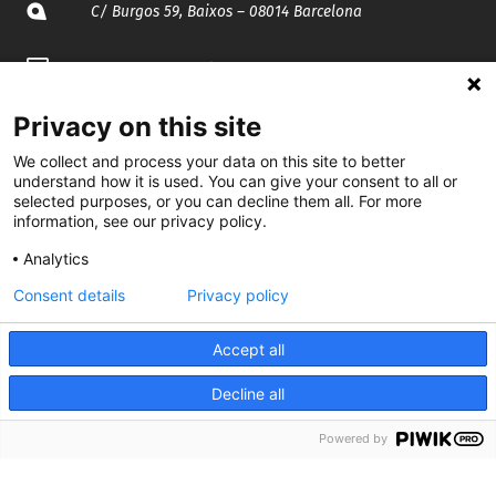
C/ Burgos 59, Baixos – 08014 Barcelona
spccc@
spcgtcatalunya.cat
935 120 481
Privacy on this site
We collect and process your data on this site to better
understand how it is used. You can give your consent to all or
@CGTCatalunya
selected purposes, or you can decline them all. For more
information, see our privacy policy.
cgtcatalunya
Analytics
CGTCatalunya
Consent details
Privacy policy
cgtcatalunya
Accept all
Decline all
Desenvolupat per
Powered by