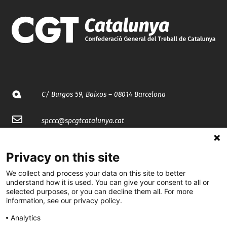
C/ Burgos 59, Baixos – 08014 Barcelona
spccc@
spcgtcatalunya.cat
935 120 481
Privacy on this site
We collect and process your data on this site to better
@CGTCatalunya
understand how it is used. You can give your consent to all or
selected purposes, or you can decline them all. For more
cgtcatalunya
information, see our privacy policy.
CGTCatalunya
Analytics