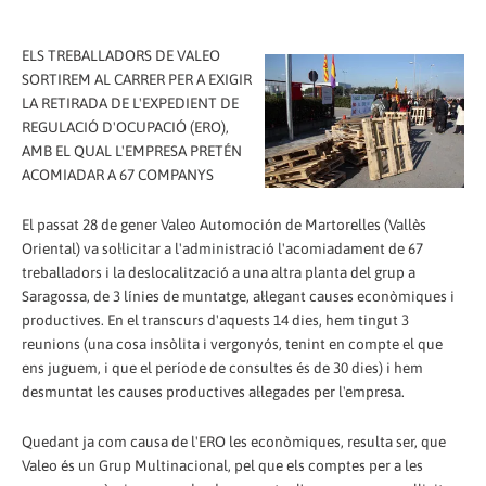
ELS TREBALLADORS DE VALEO
SORTIREM AL CARRER PER A EXIGIR
LA RETIRADA DE L'EXPEDIENT DE
REGULACIÓ D'OCUPACIÓ (ERO),
AMB EL QUAL L'EMPRESA PRETÉN
ACOMIADAR A 67 COMPANYS
El passat 28 de gener Valeo Automoción de Martorelles (Vallès
Oriental) va sol·licitar a l'administració l'acomiadament de 67
treballadors i la deslocalització a una altra planta del grup a
Saragossa, de 3 línies de muntatge, al·legant causes econòmiques i
productives. En el transcurs d'aquests 14 dies, hem tingut 3
reunions (una cosa insòlita i vergonyós, tenint en compte el que
ens juguem, i que el període de consultes és de 30 dies) i hem
desmuntat les causes productives al·legades per l'empresa.
Quedant ja com causa de l'ERO les econòmiques, resulta ser, que
Valeo és un Grup Multinacional, pel que els comptes per a les