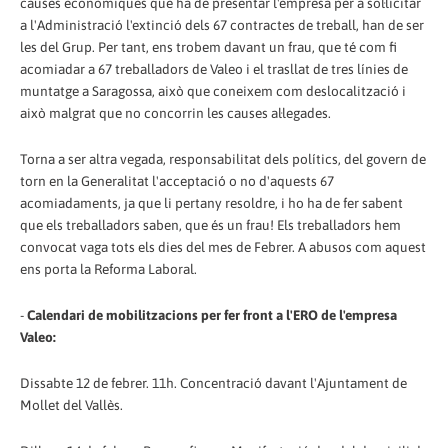
causes econòmiques que ha de presentar l'empresa per a sol·licitar
a l'Administració l'extinció dels 67 contractes de treball, han de ser
les del Grup. Per tant, ens trobem davant un frau, que té com fi
acomiadar a 67 treballadors de Valeo i el trasllat de tres línies de
muntatge a Saragossa, això que coneixem com deslocalització i
això malgrat que no concorrin les causes al·legades.
Torna a ser altra vegada, responsabilitat dels polítics, del govern de
torn en la Generalitat l'acceptació o no d'aquests 67
acomiadaments, ja que li pertany resoldre, i ho ha de fer sabent
que els treballadors saben, que és un frau! Els treballadors hem
convocat vaga tots els dies del mes de Febrer. A abusos com aquest
ens porta la Reforma Laboral.
-
Calendari de mobilitzacions per fer front a l'ERO de l'empresa
Valeo:
Dissabte 12 de febrer. 11h. Concentració davant l'Ajuntament de
Mollet del Vallès.