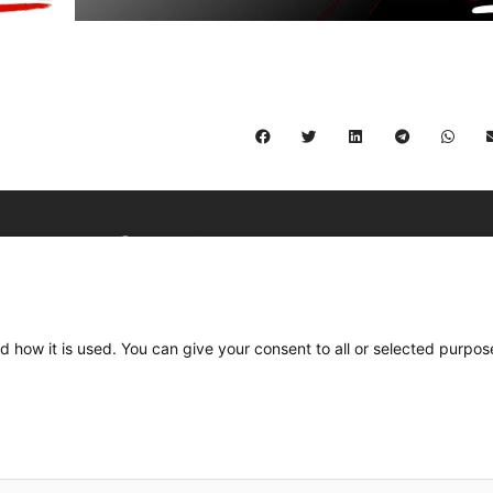
C/ Burgos 59, Baixos – 08014 Barcelona
spccc@
spcgtcatalunya.cat
d how it is used. You can give your consent to all or selected purpos
935 120 481
Desenvolupat per