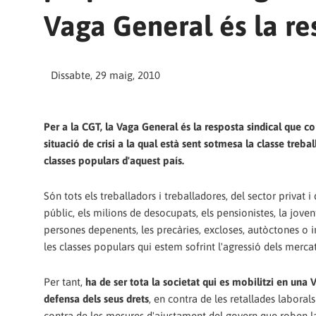
Vaga General és la re
Dissabte, 29 maig, 2010
Per a la CGT, la Vaga General és la resposta sindical que co
situació de crisi a la qual està sent sotmesa la classe trebal
classes populars d'aquest país.
Són tots els treballadors i treballadores, del sector privat i 
públic, els milions de desocupats, els pensionistes, la jovent
persones depenents, les precàries, excloses, autòctones o 
les classes populars qui estem sofrint l'agressió dels mercats
Per tant,
ha de ser tota la societat qui es mobilitzi en una
defensa dels seus drets
, en contra de les retallades laborals 
contra de les mesures d'ajustament del govern que roben l