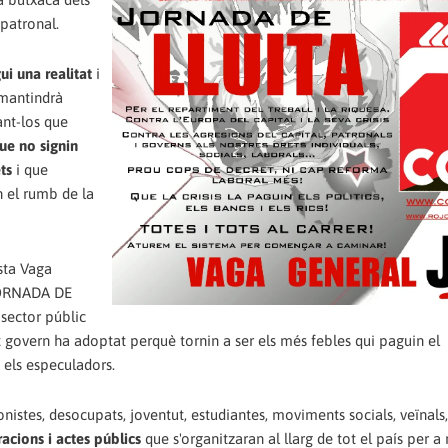
 patronal.
ui una realitat
i
 mantindrà
ant-los que
ue no signin
ts
i que
 el rumb de la
sta Vaga
JORNADA DE
 sector públic
 govern ha adoptat perquè tornin a ser els més febles qui paguin el
 els especuladors.
nistes, desocupats, joventut, estudiantes, moviments socials, veïnals,
acions i actes públics
que s'organitzaran al llarg de tot el país per a