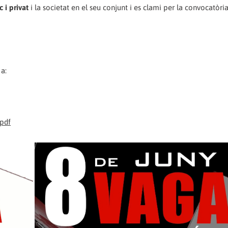
c i privat
i la societat en el seu conjunt i es clami per la convocatòria
a:
pdf