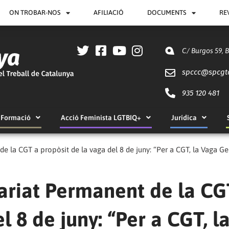
ON TROBAR-NOS
AFILIACIÓ
DOCUMENTS
RE
C/ Burgos 59, 
spccc@
spcgt
935 120 481
Formació
Acció Feminista LGTBIQ+
Jurídica
e la CGT a propòsit de la vaga del 8 de juny: “Per a CGT, la Vaga Gen
ariat Permanent de la CG
l 8 de juny: “Per a CGT, l