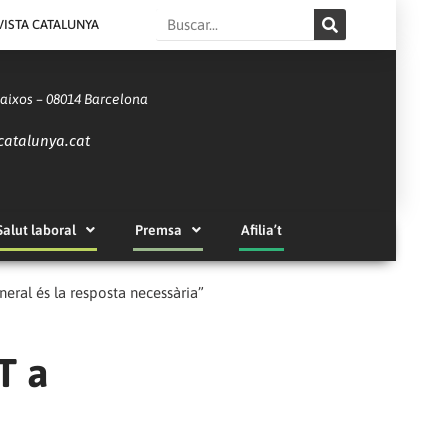
Search
VISTA CATALUNYA
Baixos – 08014 Barcelona
catalunya.cat
Salut laboral
Premsa
Afilia’t
eral és la resposta necessària”
T a
a