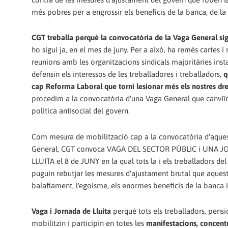
més pobres per a engrossir els beneficis de la banca, de la
CGT treballa perquè la convocatòria de la Vaga General sig
ho sigui ja, en el mes de juny. Per a això, ha remès cartes i
reunions amb les organitzacions sindicals majoritàries inst
defensin els interessos de les treballadores i treballadors,
q
cap Reforma Laboral que torni lesionar més els nostres dre
procedim a la convocatòria d'una Vaga General que canviïn
política antisocial del govern.
Com mesura de mobilització cap a la convocatòria d'aque
General, CGT convoca VAGA DEL SECTOR PÚBLIC i UNA 
LLUITA el 8 de JUNY en la qual tots la i els treballadors del
puguin rebutjar les mesures d'ajustament brutal que aquest
balafiament, l'egoisme, els enormes beneficis de la banca i
Vaga i Jornada de Lluita
perquè tots els treballadors, pensio
mobilitzin i participin en totes les
manifestacions, concentr