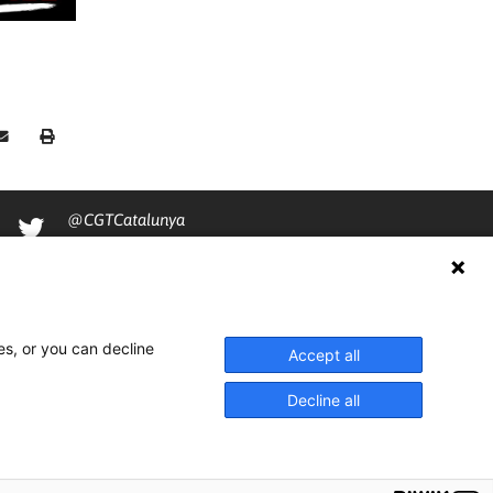
@CGTCatalunya
cgtcatalunya
CGTCatalunya
cgtcatalunya
es, or you can decline
Accept all
Decline all