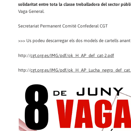
solidaritat entre tota la classe treballadora del sector públi
Vaga General.
Secretariat Permanent Comitè Confederal CGT
>>> Us podeu descarregar els dos models de cartells anant 
http://
cgt.org.es/IMG/pdf/ok_H_AP_def_cat-2.pdf
http://
cgt.org.es/IMG/pdf/ok_H_AP_Lucha_negro_def_cat.