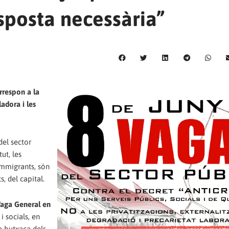
sposta necessària”
rrespon a la
ladora i les
del sector
ut, les
immigrants, són
, del capital.
 Vaga General en
i socials, en
a butxaca dels