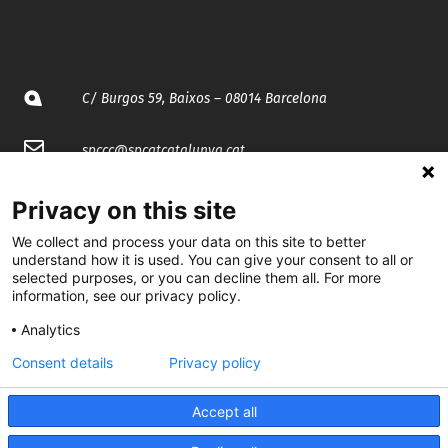
C/ Burgos 59, Baixos – 08014 Barcelona
spccc@
spcgtcatalunya.cat
935 120 481
Privacy on this site
We collect and process your data on this site to better
@CGTCatalunya
understand how it is used. You can give your consent to all or
selected purposes, or you can decline them all. For more
information, see our privacy policy.
cgtcatalunya
Analytics
CGTCatalunya
Consent details
Privacy policy
cgtcatalunya
Accept all