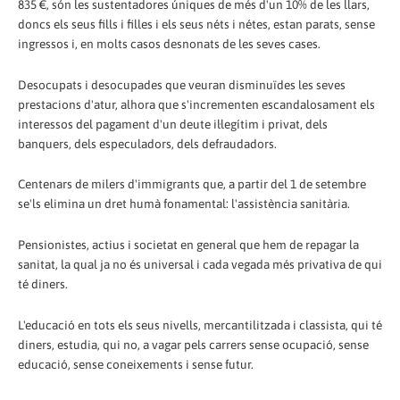
835 €, són les sustentadores úniques de més d'un 10% de les llars,
doncs els seus fills i filles i els seus néts i nétes, estan parats, sense
ingressos i, en molts casos desnonats de les seves cases.
Desocupats i desocupades que veuran disminuïdes les seves
prestacions d'atur, alhora que s'incrementen escandalosament els
interessos del pagament d'un deute il·legítim i privat, dels
banquers, dels especuladors, dels defraudadors.
Centenars de milers d'immigrants que, a partir del 1 de setembre
se'ls elimina un dret humà fonamental: l'assistència sanitària.
Pensionistes, actius i societat en general que hem de repagar la
sanitat, la qual ja no és universal i cada vegada més privativa de qui
té diners.
L'educació en tots els seus nivells, mercantilitzada i classista, qui té
diners, estudia, qui no, a vagar pels carrers sense ocupació, sense
educació, sense coneixements i sense futur.