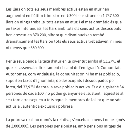
Les llars on tots els seus membres actius estan en atur han
augmentat en l'últim trimestre en 9.300 i ens situen en 1.737.600
llars on ningú treballa, tots estan en atur. I el més dramàtic és que
en taxes interanuals, les llars amb tots els seus actius desocupats
han crescut en 370.200, alhora que disminueixen també
dramàticament les llars on tots els seus actius treballaven, ni més
ni menys que 580.600.
Per la seva banda, la taxa d'atur en la joventut arriba al 53,27%, el
que els assenyala directament el camí de l'emigració. Comunitats
Autònomes, com Andalusia, la comunitat on hi ha més població,
suporten taxes d'ignomínia, de desocupats i desocupades per
força, del 33,92% de tota la seva població activa. És a dir, gairebé 34
persones de cada 100, no poden guanyar-se el sustent i aquestes al
seu torn arrosseguen a tots aquells membres de la llar que no són
actius a l'autèntica exclusió i pobresa.
La pobresa real, no només la relativa, s'enceba en nens i nenes (més
de 2.000.000). Les persones pensionistes, amb pensions mitges de