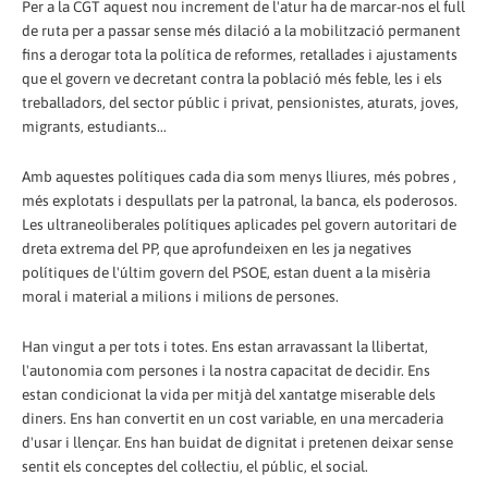
Per a la CGT aquest nou increment de l'atur ha de marcar-nos el full
de ruta per a passar sense més dilació a la mobilització permanent
fins a derogar tota la política de reformes, retallades i ajustaments
que el govern ve decretant contra la població més feble, les i els
treballadors, del sector públic i privat, pensionistes, aturats, joves,
migrants, estudiants...
Amb aquestes polítiques cada dia som menys lliures, més pobres ,
més explotats i despullats per la patronal, la banca, els poderosos.
Les ultraneoliberales polítiques aplicades pel govern autoritari de
dreta extrema del PP, que aprofundeixen en les ja negatives
polítiques de l'últim govern del PSOE, estan duent a la misèria
moral i material a milions i milions de persones.
Han vingut a per tots i totes. Ens estan arravassant la llibertat,
l'autonomia com persones i la nostra capacitat de decidir. Ens
estan condicionat la vida per mitjà del xantatge miserable dels
diners. Ens han convertit en un cost variable, en una mercaderia
d'usar i llençar. Ens han buidat de dignitat i pretenen deixar sense
sentit els conceptes del col·lectiu, el públic, el social.