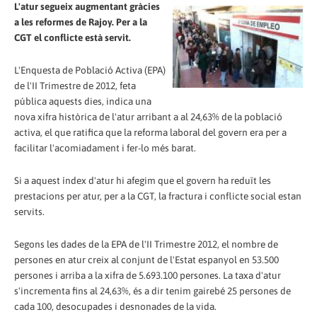
L'atur segueix augmentant gràcies
a les reformes de Rajoy. Per a la
CGT el conflicte està servit.
L'Enquesta de Població Activa (EPA)
de l'II Trimestre de 2012, feta
pública aquests dies, indica una
nova xifra històrica de l'atur arribant a al 24,63% de la població
activa, el que ratifica que la reforma laboral del govern era per a
facilitar l'acomiadament i fer-lo més barat.
Si a aquest índex d'atur hi afegim que el govern ha reduït les
prestacions per atur, per a la CGT, la fractura i conflicte social estan
servits.
Segons les dades de la EPA de l'II Trimestre 2012, el nombre de
persones en atur creix al conjunt de l'Estat espanyol en 53.500
persones i arriba a la xifra de 5.693.100 persones. La taxa d'atur
s'incrementa fins al 24,63%, és a dir tenim gairebé 25 persones de
cada 100, desocupades i desnonades de la vida.