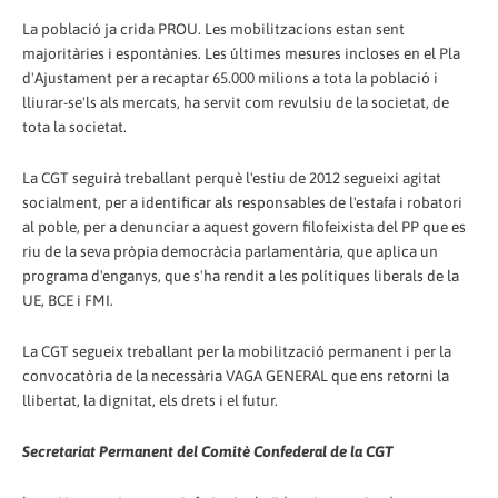
La població ja crida PROU. Les mobilitzacions estan sent
majoritàries i espontànies. Les últimes mesures incloses en el Pla
d'Ajustament per a recaptar 65.000 milions a tota la població i
lliurar-se'ls als mercats, ha servit com revulsiu de la societat, de
tota la societat.
La CGT seguirà treballant perquè l'estiu de 2012 segueixi agitat
socialment, per a identificar als responsables de l'estafa i robatori
al poble, per a denunciar a aquest govern filofeixista del PP que es
riu de la seva pròpia democràcia parlamentària, que aplica un
programa d'enganys, que s'ha rendit a les polítiques liberals de la
UE, BCE i FMI.
La CGT segueix treballant per la mobilització permanent i per la
convocatòria de la necessària VAGA GENERAL que ens retorni la
llibertat, la dignitat, els drets i el futur.
Secretariat Permanent del Comitè Confederal de la CGT