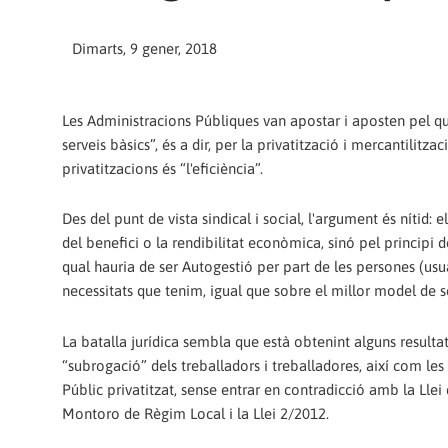
Dimarts, 9 gener, 2018
Les Administracions Públiques van apostar i aposten pel qu
serveis bàsics”, és a dir, per la privatització i mercantilitza
privatitzacions és “l'eficiència”.
Des del punt de vista sindical i social, l'argument és nítid: 
del benefici o la rendibilitat econòmica, sinó pel principi de 
qual hauria de ser Autogestió per part de les persones (usuà
necessitats que tenim, igual que sobre el millor model de se
La batalla jurídica sembla que està obtenint alguns resultat
“subrogació” dels treballadors i treballadores, així com les
Públic privatitzat, sense entrar en contradicció amb la Llei 
Montoro de Règim Local i la Llei 2/2012.