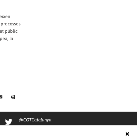
teixen
s processos
et públic
pea, la
@CGTCatalunya
cgtcatalunya