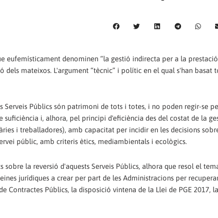
e eufemísticament denominen “la gestió indirecta per a la prestació
ció dels mateixos. L'argument “tècnic” i polític en el qual s'han basat t
els Serveis Públics són patrimoni de tots i totes, i no poden regir-se pe
suficiència i, alhora, pel principi d'eficiència des del costat de la ges
ries i treballadores), amb capacitat per incidir en les decisions sobr
rvei públic, amb criteris ètics, mediambientals i ecològics.
s sobre la reversió d'aquests Serveis Públics, alhora que resol el tem
 eines jurídiques a crear per part de les Administracions per recuperar
de Contractes Públics, la disposició vintena de la Llei de PGE 2017, la