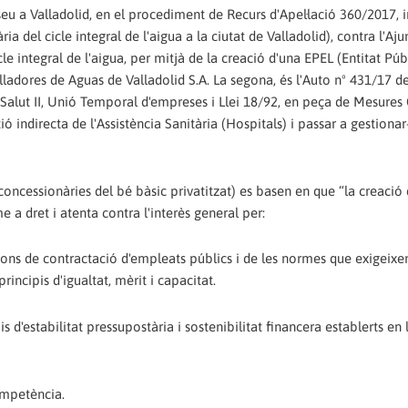
eu a Valladolid, en el procediment de Recurs d'Apel·lació 360/2017, 
ia del cicle integral de l'aigua a la ciutat de Valladolid), contra l'A
le integral de l'aigua, per mitjà de la creació d'una EPEL (Entitat Púb
alladores de Aguas de Valladolid S.A. La segona, és l'Auto nº 431/17 de
Salut II, Unió Temporal d'empreses i Llei 18/92, en peça de Mesures 
tió indirecta de l'Assistència Sanitària (Hospitals) i passar a gestiona
ncessionàries del bé bàsic privatitzat) es basen en que “la creació 
 a dret i atenta contra l'interès general per:
cions de contractació d'empleats públics i de les normes que exigeixe
incipis d'igualtat, mèrit i capacitat.
is d'estabilitat pressupostària i sostenibilitat financera establerts en l
competència.