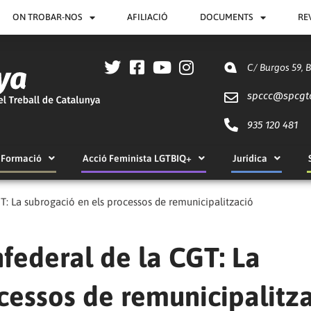
ON TROBAR-NOS
AFILIACIÓ
DOCUMENTS
RE
C/ Burgos 59, 
spccc@
spcgt
935 120 481
Formació
Acció Feminista LGTBIQ+
Jurídica
T: La subrogació en els processos de remunicipalització
federal de la CGT: La
cessos de remunicipalitz