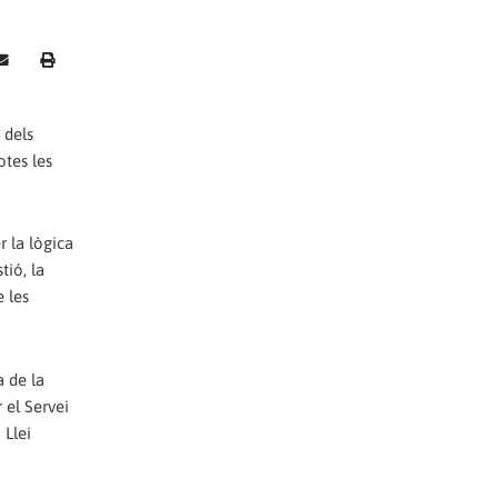
 dels
otes les
r la lògica
tió, la
e les
a de la
 el Servei
 Llei