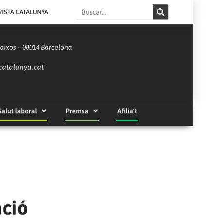
Search
VISTA CATALUNYA
Baixos – 08014 Barcelona
catalunya.cat
Salut laboral
Premsa
Afilia’t
ació