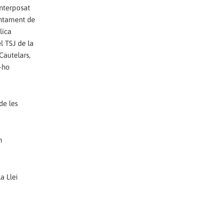
interposat
juntament de
lica
l TSJ de la
Cautelars,
r-ho
de les
n
a Llei