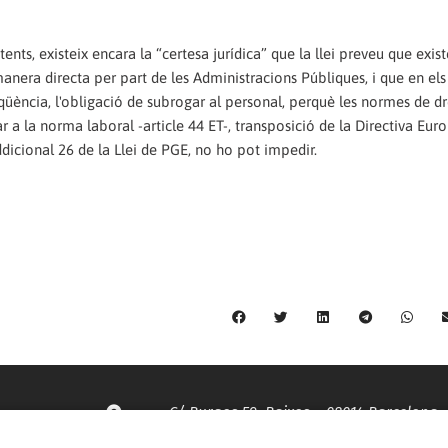
ents, existeix encara la “certesa jurídica” que la llei preveu que exis
manera directa per part de les Administracions Públiques, i que en el
qüència, l'obligació de subrogar al personal, perquè les normes de dr
 a la norma laboral -article 44 ET-, transposició de la Directiva Euro
ddicional 26 de la Llei de PGE, no ho pot impedir.
C/ Burgos 59, Baixos – 08014 Barcelona