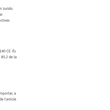
t Jurídic
at
ectives
140 CE. És
 85.2 de la
mportar, a
e l'article