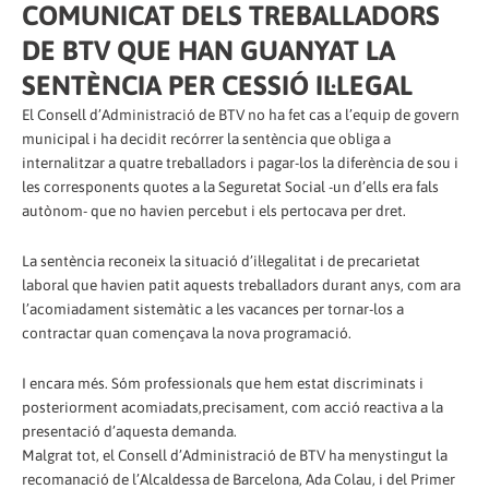
COMUNICAT DELS TREBALLADORS
DE BTV QUE HAN GUANYAT LA
SENTÈNCIA PER CESSIÓ IL·LEGAL
El Consell d’Administració de BTV no ha fet cas a l’equip de govern
municipal i ha decidit recórrer la sentència que obliga a
internalitzar a quatre treballadors i pagar-los la diferència de sou i
les corresponents quotes a la Seguretat Social -un d’ells era fals
autònom- que no havien percebut i els pertocava per dret.
La sentència reconeix la situació d’il·legalitat i de precarietat
laboral que havien patit aquests treballadors durant anys, com ara
l’acomiadament sistemàtic a les vacances per tornar-los a
contractar quan començava la nova programació.
I encara més. Sóm professionals que hem estat discriminats i
posteriorment acomiadats,precisament, com acció reactiva a la
presentació d’aquesta demanda.
Malgrat tot, el Consell d’Administració de BTV ha menystingut la
recomanació de l’Alcaldessa de Barcelona, Ada Colau, i del Primer