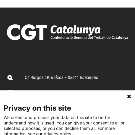
C/ Burgos 59, Baixos – 08014 Barcelona
spccc@
spcgtcatalunya.cat
Privacy on this site
935 120 481
We collect and process your data on this site to better
understand how it is used. You can give your consent to all or
@CGTCatalunya
selected purposes, or you can decline them all. For more
information, see our privacy policy.