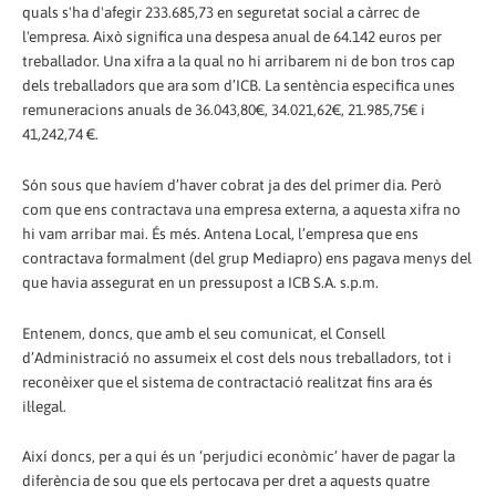
quals s'ha d'afegir 233.685,73 en seguretat social a càrrec de
l'empresa. Això significa una despesa anual de 64.142 euros per
treballador. Una xifra a la qual no hi arribarem ni de bon tros cap
dels treballadors que ara som d’ICB. La sentència especifica unes
remuneracions anuals de 36.043,80€, 34.021,62€, 21.985,75€ i
41,242,74 €.
Són sous que havíem d’haver cobrat ja des del primer dia. Però
com que ens contractava una empresa externa, a aquesta xifra no
hi vam arribar mai. És més. Antena Local, l’empresa que ens
contractava formalment (del grup Mediapro) ens pagava menys del
que havia assegurat en un pressupost a ICB S.A. s.p.m.
Entenem, doncs, que amb el seu comunicat, el Consell
d’Administració no assumeix el cost dels nous treballadors, tot i
reconèixer que el sistema de contractació realitzat fins ara és
il·legal.
Així doncs, per a qui és un ‘perjudici econòmic’ haver de pagar la
diferència de sou que els pertocava per dret a aquests quatre