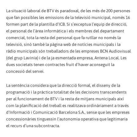
La situació laboral de BTV és paradoxal, de les més de 200 persones
que fan possibles les emissions de la televisió municipal, només 16
formen part de la plantilla d’ICB. Si s’exceptua l’equip de direcció,
el personal de l’àrea informàtica i els membres del departament
comercial, tota la resta del personal que fa rutllar no només la
televisió, sinó també la pàgina web de notícies municipals i la
ràdio municipals són treballadors de les empreses BCN Audiovisual
(del grup Lavinia) i de la ja esmentada empresa, Antena Local. Les
dues societats tenen contractes fruit d’haver aconseguit la
concessió del servei.
La sentència considera que la direcció formal, el disseny de la
programació i la pràctica totalitat de les decisions transcendents
per al funcionament de BTV i la resta de mitjans municipals així
com la planificació del treball es realitzava ordinàriament a través
d’Informació i Comunicació Barcelona S.A., sense que les empreses
concessionàries tinguessin l’autonomia operativa que legitimaria
el recurs d’una subcontracta.