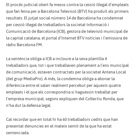
El procés judicial obert fa mesos contra la cessió il·legal d’empleats
que fan feina per a Barcelona Televisió (BTV) ha produït els primers
resultats. El jutjat social número 14 de Barcelona ha condemnat
per cessió il·legal de treballadors la societat Informació i
Comunicació de Barcelona (ICB), gestora de televisió municipal de
la capital catalana, el portal d’Internet BTV notícies i l’emissora de
ràdio Barcelona FM.
La sentència obliga a ICB a incloure a la seva plantilla 4
treballadors que, tot i que treballaven plenament a l’ens municipal
de comunicació, estaven contractats per la societat Antena Local
(del grup MediaPro). A més, la condemna obliga a abonar la
diferència entre el salari realment percebut per aquests quatre
empleats i el que els correspondria si haguessin treballat per
l’empresa municipal, segons expliquen del Col·lectiu Ronda, que
n’ha dut la defensa legal.
Cal recordar que en total hi ha 60 treballadors cedits que han
presentat denuncies en el mateix sentit de la que ha estat
sentenciada.