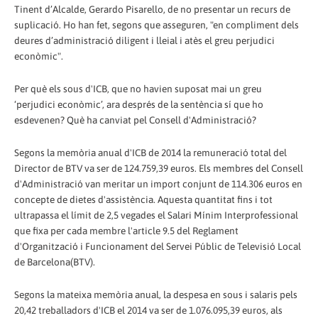
Tinent d’Alcalde, Gerardo Pisarello, de no presentar un recurs de
suplicació. Ho han fet, segons que asseguren, "en compliment dels
deures d’administració diligent i lleial i atès el greu perjudici
econòmic".
Per què els sous d'ICB, que no havien suposat mai un greu
‘perjudici econòmic’, ara després de la sentència sí que ho
esdevenen? Què ha canviat pel Consell d'Administració?
Segons la memòria anual d'ICB de 2014 la remuneració total del
Director de BTV va ser de 124.759,39 euros. Els membres del Consell
d'Administració van meritar un import conjunt de 114.306 euros en
concepte de dietes d'assistència. Aquesta quantitat fins i tot
ultrapassa el límit de 2,5 vegades el Salari Mínim Interprofessional
que fixa per cada membre l'article 9.5 del Reglament
d'Organització i Funcionament del Servei Públic de Televisió Local
de Barcelona(BTV).
Segons la mateixa memòria anual, la despesa en sous i salaris pels
20,42 treballadors d'ICB el 2014 va ser de 1.076.095,39 euros, als