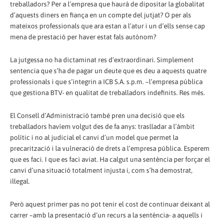
treballadors? Per a l’empresa que haurà de dipositar la globalitat
d’aquests diners en fiança en un compte del jutjat? O per als
mateixos professionals que ara estan a l’atur i un d’ells sense cap
mena de prestació per haver estat fals autònom?
La jutgessa no ha dictaminat res d’extraordinari. Simplement
sentencia que s’ha de pagar un deute que es deu a aquests quatre
professionals i que s’integrin a ICB S.A. s.p.m. –l’empresa pública
que gestiona BTV- en qualitat de treballadors indefinits. Res més.
El Consell d’Administració també pren una decisió que els
treballadors havíem volgut des de fa anys: traslladar a l’àmbit
polític i no al judicial el canvi d’un model que permet la
precarització i la vulneració de drets a l’empresa pública. Esperem
que es faci. I que es faci aviat. Ha calgut una sentència per forçar el
canvi d’una situació totalment injusta i, com s’ha demostrat,
il·legal.
Però aquest primer pas no pot tenir el cost de continuar deixant al
carrer –amb la presentació d’un recurs a la sentència- a aquells i