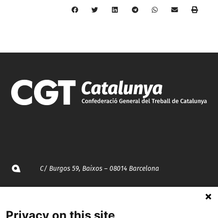
C/ Burgos 59, Baixos – 08014 Barcelona
spccc@
spcgtcatalunya.cat
Privacy on this site
935 120 481