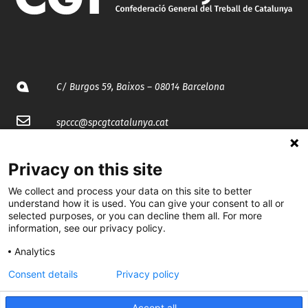
C/ Burgos 59, Baixos – 08014 Barcelona
spccc@
spcgtcatalunya.cat
935 120 481
Privacy on this site
We collect and process your data on this site to better
@CGTCatalunya
understand how it is used. You can give your consent to all or
selected purposes, or you can decline them all. For more
cgtcatalunya
information, see our privacy policy.
CGTCatalunya
Analytics
Consent details
Privacy policy
cgtcatalunya
Accept all