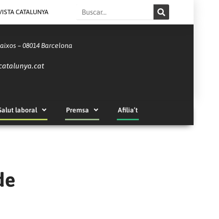
Search
VISTA CATALUNYA
Baixos – 08014 Barcelona
catalunya.cat
Salut laboral
Premsa
Afilia’t
de