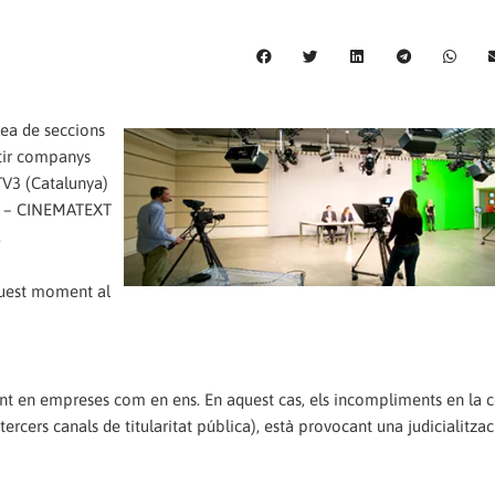
lea de seccions
stir companys
TV3 (Catalunya)
d) – CINEMATEXT
.
quest moment al
ant en empreses com en ens. En aquest cas, els incompliments en la 
tercers canals de titularitat pública), està provocant una judicialitzac