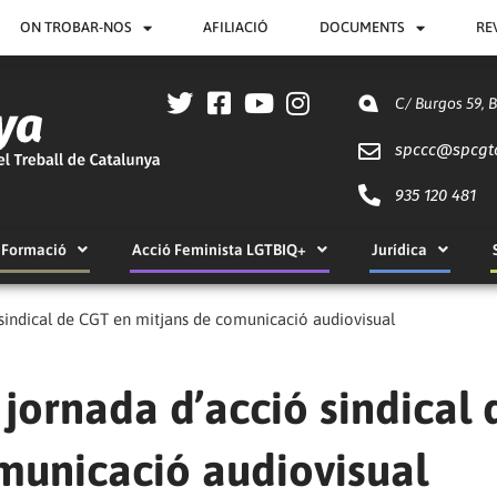
ON TROBAR-NOS
AFILIACIÓ
DOCUMENTS
RE
C/ Burgos 59, 
spccc@
spcgt
935 120 481
Formació
Acció Feminista LGTBIQ+
Jurídica
 sindical de CGT en mitjans de comunicació audiovisual
 jornada d’acció sindical 
municació audiovisual