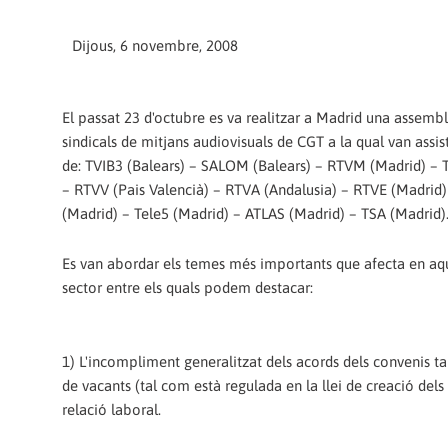
Dijous, 6 novembre, 2008
El passat 23 d'octubre es va realitzar a Madrid una assemb
sindicals de mitjans audiovisuals de CGT a la qual van assi
de: TVIB3 (Balears) – SALOM (Balears) – RTVM (Madrid) – 
– RTVV (Pais Valencià) – RTVA (Andalusia) – RTVE (Madri
(Madrid) – Tele5 (Madrid) – ATLAS (Madrid) – TSA (Madrid)
Es van abordar els temes més importants que afecta en a
sector entre els quals podem destacar:
1) L'incompliment generalitzat dels acords dels convenis t
de vacants (tal com està regulada en la llei de creació dels 
relació laboral.