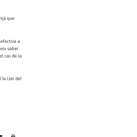
itjà que
 efectiva a
deix saber
l cas de la
 la Llei del