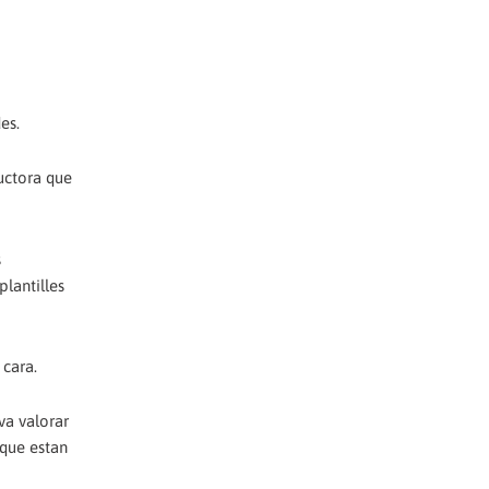
es.
ductora que
s
lantilles
 cara.
va valorar
 que estan