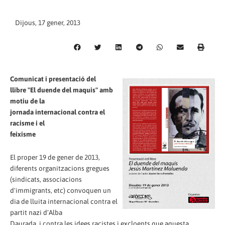
Dijous, 17 gener, 2013
Comunicat i presentació del
llibre "El duende del maquis" amb
motiu de la
jornada internacional contra el
racisme i el
feixisme
El proper 19 de gener de 2013,
diferents organitzacions gregues
(sindicats, associacions
d'immigrants, etc) convoquen un
dia de lluita internacional contra el
partit nazi d’Alba
Daurada, i contra les idees racistes i excloents que aquesta