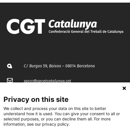
C/ Burgos 59, Baixos – 08014 Barcelona
spccc@
spcgtcatalunya.cat
935 120 481
Privacy on this site
We collect and process your data on this site to better
@CGTCatalunya
understand how it is used. You can give your consent to all or
selected purposes, or you can decline them all. For more
information, see our privacy policy.
cgtcatalunya