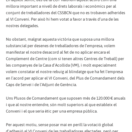
millora important a nivell de drets laborals i econòmics per al
conjunt de treballadores del CSSBCN que no es trobaven adherides
al VI Conveni. Per això hi hem votat a favor a través d’una de les
nostres delegades.
No obstant, malgrat aquesta victòria que suposa una millora
substancial per desenes de treballadores de l’empresa, volem
manifestar el nostre desacord al fet de no aplicar encara el
Complement de Centre (com si tenen altres Centres de Treball) per
les companyes de la Casa d’Acollida (VM), i molt especialment
volem constatar el nostre rebuig al blindatge que ha fet l’empresa
en l’acord per aplicar el VI Conveni, del Plus de Comandament dels
Caps de Servei i de l’Adjunt de Gerència.
Uns Plusos de Comandament que suposen més de 120.000 € anuals
i que al nostre entendre, són molt superiors al que estableix el
Conveni i el que seria ètic per una empresa pública.
Per aquest motiu, sense posar mai en perill la votació global
d’adhesió al VI Conveni de les treballadores afectades, però per