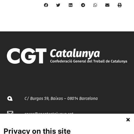
C/ Burgos 59, Baixos – 08014 Barcelona
spccc@
spcgtcatalunya.cat
935 120 481
Privacy on this site