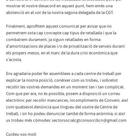
mostrar el nostre desacord en aquest punt, hem emès una
abstenció en el vot de la nostra segona delegada de la CGT.
Finalment, aprofitem aquest comunicat per avisar que no
permetrem sota cap concepte cap tipus de retallada i que la
combatrem durament, ja siguin retallades en forma
d’amortitzacions de places i/o de privatització de serveis durant
els propers mesos, en el marc de la dura crisi econòmica que
s’acosta.
Ens agradaria poder fer assemblees a cada centre de treball per
explicar la nostra posició, conèixer com us trobeu, i sobretot
recollir les vostres demandes en un moment tan i tan complicat.
Com que per ara, no és possible, posem a disposició un correu
electrònic per recollir mancances, incompliments de Conveni, així
com qualsevol denúncia que tingueu del vostre de Centre de
treball, i on ho podeu denunciar també de forma anònima, si així
us trobeu més còmodes: sectorsocialcgtconsorcibcn@gmail.com
Cuideu-vos molt