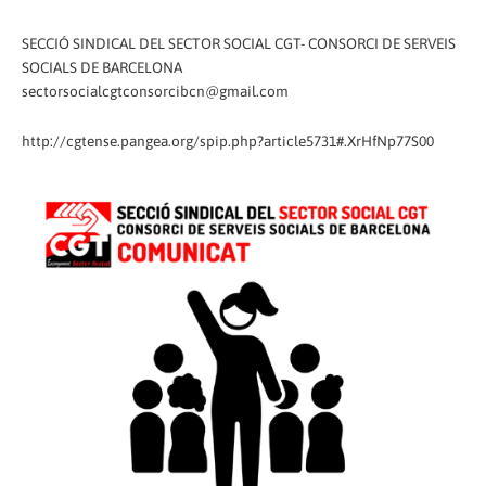
SECCIÓ SINDICAL DEL SECTOR SOCIAL CGT- CONSORCI DE SERVEIS
SOCIALS DE BARCELONA
sectorsocialcgtconsorcibcn@gmail.com
http://cgtense.pangea.org/spip.php?article5731#.XrHfNp77S00