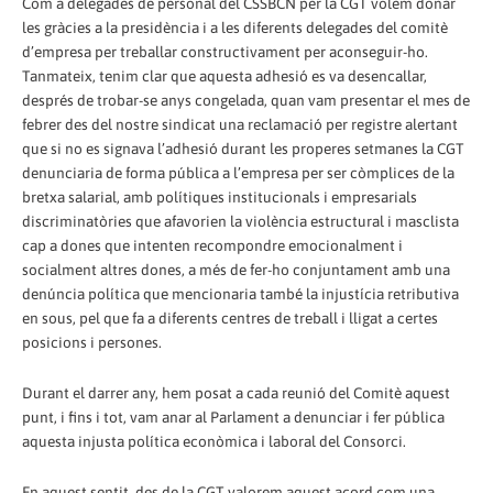
Com a delegades de personal del CSSBCN per la CGT volem donar
les gràcies a la presidència i a les diferents delegades del comitè
d’empresa per treballar constructivament per aconseguir-ho.
Tanmateix, tenim clar que aquesta adhesió es va desencallar,
després de trobar-se anys congelada, quan vam presentar el mes de
febrer des del nostre sindicat una reclamació per registre alertant
que si no es signava l’adhesió durant les properes setmanes la CGT
denunciaria de forma pública a l’empresa per ser còmplices de la
bretxa salarial, amb polítiques institucionals i empresarials
discriminatòries que afavorien la violència estructural i masclista
cap a dones que intenten recompondre emocionalment i
socialment altres dones, a més de fer-ho conjuntament amb una
denúncia política que mencionaria també la injustícia retributiva
en sous, pel que fa a diferents centres de treball i lligat a certes
posicions i persones.
Durant el darrer any, hem posat a cada reunió del Comitè aquest
punt, i fins i tot, vam anar al Parlament a denunciar i fer pública
aquesta injusta política econòmica i laboral del Consorci.
En aquest sentit, des de la CGT valorem aquest acord com una