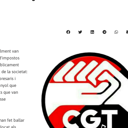
alment van
 d'impostos
úblicament
de la societat:
resaris i
anyol que
cs que van
asse
han fet ballar
locat als