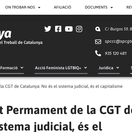
ON TROBAR-NOS
AFILIACIÓ
DOCUMENTS
RE
C/ Burgos 59, 
spccc@
spcgt
935 120 481
Formació
Acció Feminista LGTBIQ+
Jurídica
 CGT de Catalunya: No és el sistema judicial, és el capitalisme
at Permament de la CGT d
stema judicial, és el