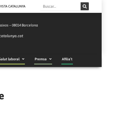
Search
VISTA CATALUNYA
Baixos – 08014 Barcelona
catalunya.cat
Salut laboral
Premsa
Afilia’t
e