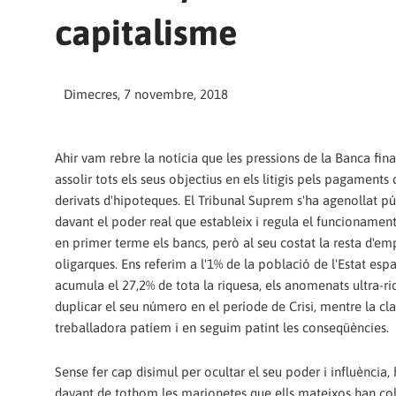
capitalisme
Dimecres, 7 novembre, 2018
Ahir vam rebre la notícia que les pressions de la Banca fin
assolir tots els seus objectius en els litigis pels pagaments
derivats d'hipoteques. El Tribunal Suprem s'ha agenollat p
davant el poder real que estableix i regula el funcionament 
en primer terme els bancs, però al seu costat la resta d'emp
oligarques. Ens referim a l'1% de la població de l'Estat esp
acumula el 27,2% de tota la riquesa, els anomenats ultra-ri
duplicar el seu número en el període de Crisi, mentre la cl
treballadora patíem i en seguim patint les conseqüències.
Sense fer cap disimul per ocultar el seu poder i influència, 
davant de tothom les marionetes que ells mateixos han col·