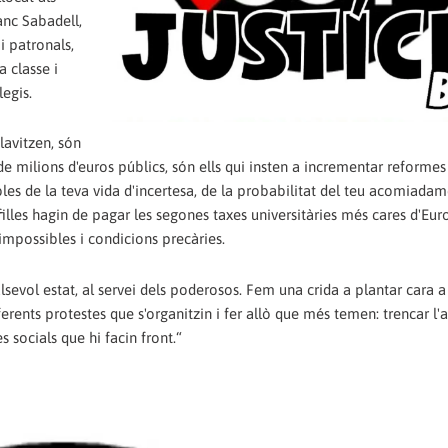
anc Sabadell,
i patronals,
a classe i
legis.
lavitzen, són
e milions d'euros públics, són ells qui insten a incrementar reformes
ables de la teva vida d'incertesa, de la probabilitat del teu acomiadam
 filles hagin de pagar les segones taxes universitàries més cares d'Eur
impossibles i condicions precàries.
sevol estat, al servei dels poderosos. Fem una crida a plantar cara a 
rents protestes que s'organitzin i fer allò que més temen: trencar l'a
 socials que hi facin front.“