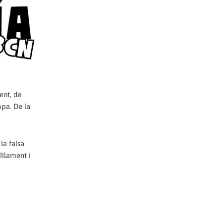
ent, de
opa. De la
la falsa
ïllament i