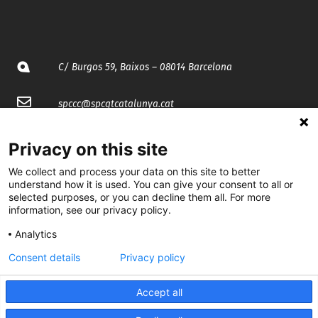
C/ Burgos 59, Baixos – 08014 Barcelona
spccc@
spcgtcatalunya.cat
935 120 481
Privacy on this site
We collect and process your data on this site to better
@CGTCatalunya
understand how it is used. You can give your consent to all or
selected purposes, or you can decline them all. For more
cgtcatalunya
information, see our privacy policy.
Analytics
CGTCatalunya
Consent details
Privacy policy
cgtcatalunya
Accept all