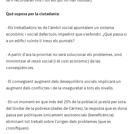
se’n recordaran fins i tot els qui ho han oblidat).
Què suposa per la ciutadania:
- Els treballadors/es de l’àmbit social apuntalem un sistema
econòmic i social defectuós impedint que s’esfondri. ¿Què passa si
a un edifici ruïnós li treus els puntals?
- A partir d’ara la prioritat no serà solucionar els problemes, sinó
minimitzar el ressò social (i el cost econòmic) de les
conseqüències.
- El consegüent augment dels desequilibris socials implicarà un
augment dels conflictes i de la inseguretat a tots els nivells.
- En un moment en que més del 25% de la població ja està per sota
del llindar de la pobresa (dades de Càrites), la resposta que es dona
passa per polítiques únicament assistencials (beneficència)
eliminant tot treball sobre l’origen dels problemes (que es
cronifiquen).