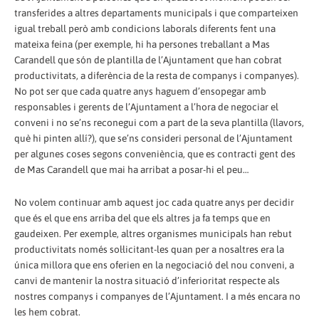
transferides a altres departaments municipals i que comparteixen
igual treball però amb condicions laborals diferents fent una
mateixa feina (per exemple, hi ha persones treballant a Mas
Carandell que són de plantilla de l’Ajuntament que han cobrat
productivitats, a diferència de la resta de companys i companyes).
No pot ser que cada quatre anys haguem d’ensopegar amb
responsables i gerents de l’Ajuntament a l’hora de negociar el
conveni i no se’ns reconegui com a part de la seva plantilla (llavors,
què hi pinten allí?), que se’ns consideri personal de l’Ajuntament
per algunes coses segons conveniència, que es contracti gent des
de Mas Carandell que mai ha arribat a posar-hi el peu…
No volem continuar amb aquest joc cada quatre anys per decidir
que és el que ens arriba del que els altres ja fa temps que en
gaudeixen. Per exemple, altres organismes municipals han rebut
productivitats només sol·licitant-les quan per a nosaltres era la
única millora que ens oferien en la negociació del nou conveni, a
canvi de mantenir la nostra situació d’inferioritat respecte als
nostres companys i companyes de l’Ajuntament. I a més encara no
les hem cobrat.