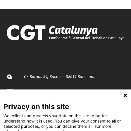
C/ Burgos 59, Baixos – 08014 Barcelona
spccc@
spcgtcatalunya.cat
Privacy on this site
935 120 481
We collect and process your data on this site to better
understand how it is used. You can give your consent to all or
@CGTCatalunya
selected purposes, or you can decline them all. For more