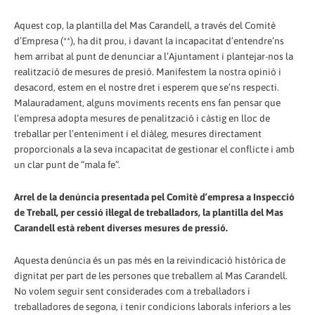
Aquest cop, la plantilla del Mas Carandell, a través del Comitè
d’Empresa (**), ha dit prou, i davant la incapacitat d’entendre’ns
hem arribat al punt de denunciar a l’Ajuntament i plantejar-nos la
realització de mesures de presió. Manifestem la nostra opinió i
desacord, estem en el nostre dret i esperem que se’ns respecti.
Malauradament, alguns moviments recents ens fan pensar que
l’empresa adopta mesures de penalització i càstig en lloc de
treballar per l’enteniment i el diàleg, mesures directament
proporcionals a la seva incapacitat de gestionar el conflicte i amb
un clar punt de “mala fe”.
Arrel de la denúncia presentada pel Comitè d’empresa a Inspecció
de Treball, per cessió il·legal de treballadors, la plantilla del Mas
Carandell està rebent diverses mesures de pressió.
Aquesta denúncia és un pas més en la reivindicació històrica de
dignitat per part de les persones que treballem al Mas Carandell.
No volem seguir sent considerades com a treballadors i
treballadores de segona, i tenir condicions laborals inferiors a les