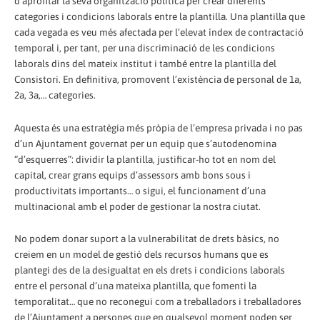
d’aprofitar la seva organització política per crear diferents
categories i condicions laborals entre la plantilla. Una plantilla que
cada vegada es veu més afectada per l’elevat índex de contractació
temporal i, per tant, per una discriminació de les condicions
laborals dins del mateix institut i també entre la plantilla del
Consistori. En definitiva, promovent l’existència de personal de 1a,
2a, 3a,… categories.
Aquesta és una estratègia més pròpia de l’empresa privada i no pas
d’un Ajuntament governat per un equip que s’autodenomina
“d’esquerres”: dividir la plantilla, justificar-ho tot en nom del
capital, crear grans equips d’assessors amb bons sous i
productivitats importants… o sigui, el funcionament d’una
multinacional amb el poder de gestionar la nostra ciutat.
No podem donar suport a la vulnerabilitat de drets bàsics, no
creiem en un model de gestió dels recursos humans que es
plantegi des de la desigualtat en els drets i condicions laborals
entre el personal d’una mateixa plantilla, que fomenti la
temporalitat… que no reconegui com a treballadors i treballadores
de l’Ajuntament a persones que en qualsevol moment poden ser