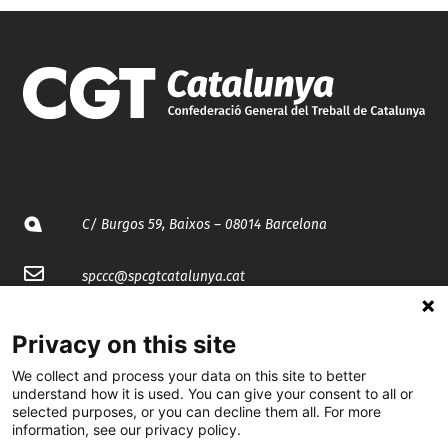
C/ Burgos 59, Baixos – 08014 Barcelona
spccc@
spcgtcatalunya.cat
935 120 481
Privacy on this site
We collect and process your data on this site to better
@CGTCatalunya
understand how it is used. You can give your consent to all or
selected purposes, or you can decline them all. For more
cgtcatalunya
information, see our privacy policy.