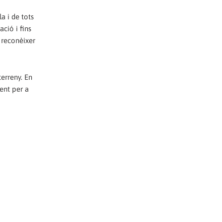
a i de tots
ció i fins
 reconèixer
erreny. En
ent per a