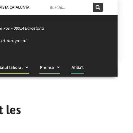
Search
VISTA CATALUNYA
Baixos – 08014 Barcelona
catalunya.cat
Salut laboral
Premsa
Afilia’t
t les