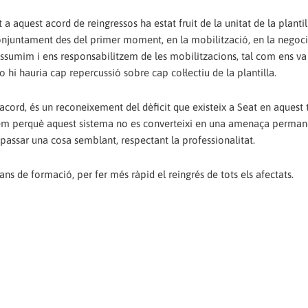
 aquest acord de reingressos ha estat fruit de la unitat de la plantill
onjuntament des del primer moment, en la mobilització, en la negocia
s assumim i ens responsabilitzem de les mobilitzacions, tal com ens va
 hi hauria cap repercussió sobre cap col·lectiu de la plantilla.
cord, és un reconeixement del dèficit que existeix a Seat en aquest t
rem perquè aquest sistema no es converteixi en una amenaça perman
 passar una cosa semblant, respectant la professionalitat.
s de formació, per fer més ràpid el reingrés de tots els afectats.