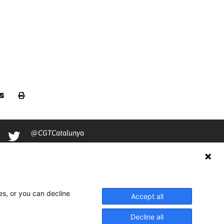
@CGTCatalunya
cgtcatalunya
CGTCatalunya
cgtcatalunya
es, or you can decline
Accept all
Decline all