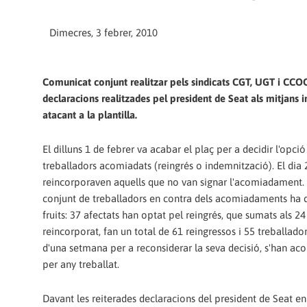
Dimecres, 3 febrer, 2010
Comunicat conjunt realitzar pels sindicats CGT, UGT i CCO
declaracions realitzades pel president de Seat als mitjans 
atacant a la plantilla.
El dilluns 1 de febrer va acabar el plaç per a decidir l'opció
treballadors acomiadats (reingrés o indemnització). El dia 
reincorporaven aquells que no van signar l'acomiadament. L
conjunt de treballadors en contra dels acomiadaments ha d
fruits: 37 afectats han optat pel reingrés, que sumats als 24
reincorporat, fan un total de 61 reingressos i 55 treballado
d'una setmana per a reconsiderar la seva decisió, s'han acoll
per any treballat.
Davant les reiterades declaracions del president de Seat en