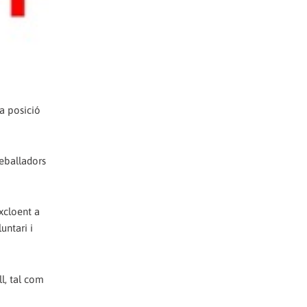
a posició
reballadors
xcloent a
untari i
ll, tal com