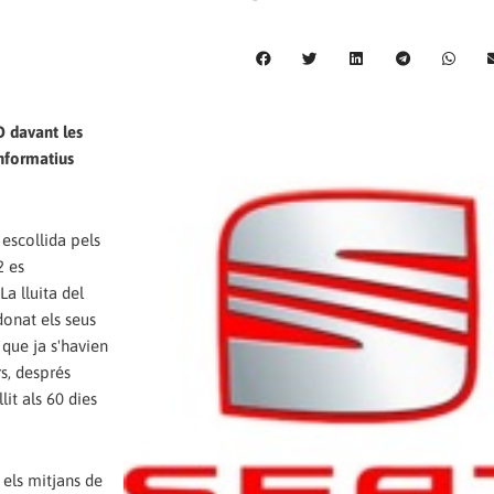
O davant les
informatius
 escollida pels
2 es
a lluita del
onat els seus
 que ja s'havien
rs, després
it als 60 dies
 els mitjans de