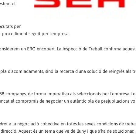
estem el
ecutats per
l procediment seguit per l'empresa.
 considerem un ERO encobert. La Inspecció de Treball confirma aquest
l pla d'acomiadaments, sinó la recerca d'una solució de reingrés als t
188 companys, de forma imperativa als seleccionats per l'empresa i e
encat el compromís de negociar un autèntic pla de prejubilacions vol
 dret a la negociació col·lectiva en totes les seves condicions de treba
direcció. Aquest és un tema que ve de lluny i que s'ha de solucionar.