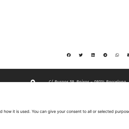
C/ Burgos 59, Baixos – 08014 Barcelona
spccc@
spcgtcatalunya.cat
d how it is used. You can give your consent to all or selected purpos
935 120 481