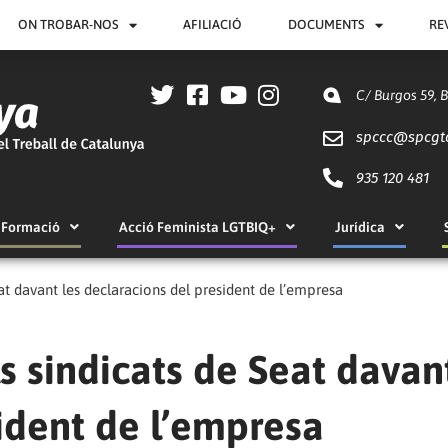
ON TROBAR-NOS
AFILIACIÓ
DOCUMENTS
RE
C/ Burgos 59, 
spccc@
spcgt
935 120 481
Formació
Acció Feminista LGTBIQ+
Jurídica
at davant les declaracions del president de l’empresa
s sindicats de Seat davan
ident de l’empresa