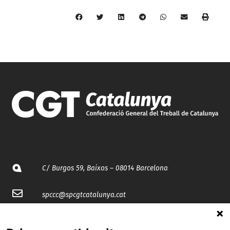
C/ Burgos 59, Baixos – 08014 Barcelona
spccc@
spcgtcatalunya.cat
935 120 481