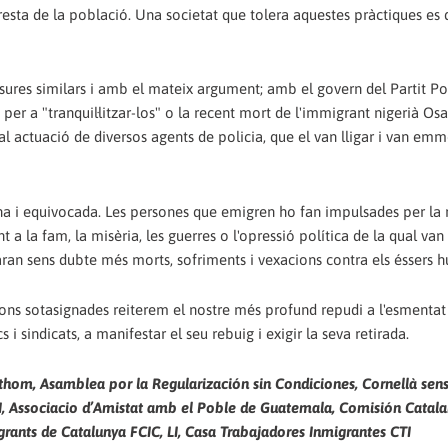
 resta de la població. Una societat que tolera aquestes pràctiques es 
esures similars i amb el mateix argument; amb el govern del Partit Po
per a "tranquil·litzar-los" o la recent mort de l'immigrant nigerià O
tal actuació de diversos agents de policia, que el van lligar i van em
na i equivocada. Les persones que emigren ho fan impulsades per la 
t a la fam, la misèria, les guerres o l'opressió política de la qual van 
aran sens dubte més morts, sofriments i vexacions contra els éssers 
iacions sotasignades reiterem el nostre més profund repudi a l'esmenta
s i sindicats, a manifestar el seu rebuig i exigir la seva retirada.
thom, Asamblea por la Regularización sin Condiciones, Cornellà sen
I, Associacio d’Amistat amb el Poble de Guatemala, Comisión Catal
rants de Catalunya FCIC, LI, Casa Trabajadores Inmigrantes CTI