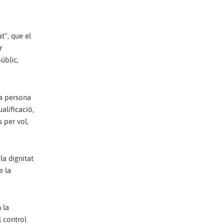
t", que el
r
úblic,
na persona
alificació,
s per vol,
a dignitat
e la
 la
l control