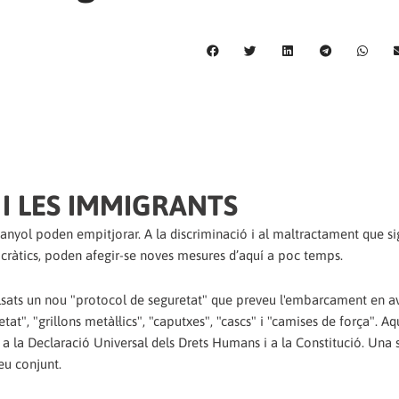
 I LES IMMIGRANTS
panyol poden empitjorar. A la discriminació i al maltractament que sig
mocràtics, poden afegir-se noves mesures d’aquí a poc temps.
lsats un nou "protocol de seguretat" que preveu l'embarcament en a
at", "grillons metàl·lics", "caputxes", "cascs" i "camises de força". A
a la Declaració Universal dels Drets Humans i a la Constitució. Una 
eu conjunt.