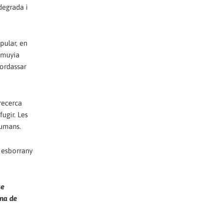
degrada i
pular, en
samuyia
mordassar
recerca
fugir. Les
humans.
t esborrany
se
ana de