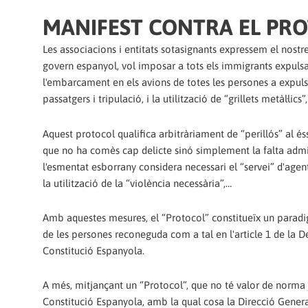
MANIFEST CONTRA EL PRO
Les associacions i entitats sotasignants expressem el nost
govern espanyol, vol imposar a tots els immigrants expulsa
l'embarcament en els avions de totes les persones a expulsa
passatgers i tripulació, i la utilització de “grillets metàl·li
Aquest protocol qualifica arbitràriament de “perillós” al 
que no ha comès cap delicte sinó simplement la falta admi
l'esmentat esborrany considera necessari el “servei” d'agents
la utilització de la “violència necessària”,…
Amb aquestes mesures, el “Protocol” constitueïx un parad
de les persones reconeguda com a tal en l'article 1 de la D
Constitució Espanyola.
A més, mitjançant un “Protocol”, que no té valor de norma ju
Constitució Espanyola, amb la qual cosa la Direcció General 