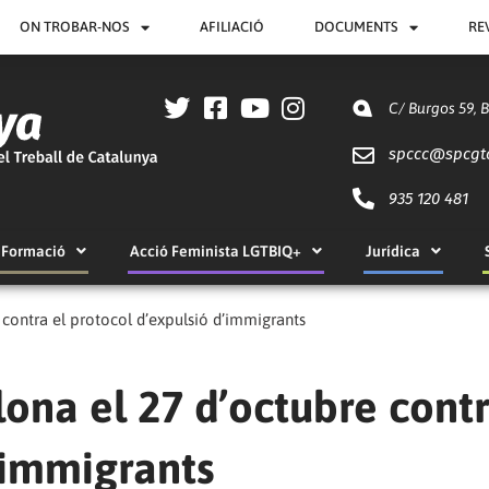
ON TROBAR-NOS
AFILIACIÓ
DOCUMENTS
RE
C/ Burgos 59, 
spccc@
spcgt
935 120 481
Formació
Acció Feminista LGTBIQ+
Jurídica
 contra el protocol d’expulsió d’immigrants
ona el 27 d’octubre contr
’immigrants