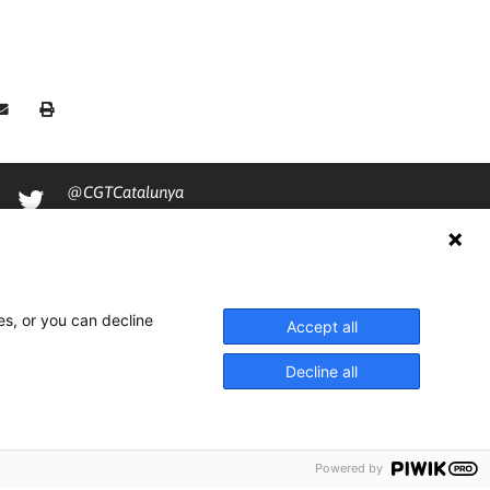
@CGTCatalunya
cgtcatalunya
CGTCatalunya
cgtcatalunya
es, or you can decline
Accept all
Decline all
Powered by