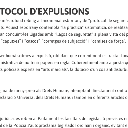
TOCOL D'EXPULSIONS
re més rotund rebuig a l'anomenat esborrany de “protocol de segureta
ts. Aquest esborrany contempla “la pràctica” sistemàtica, de realitza
r, conduint-les lligades amb “llaços de seguretat” a plena vista del p
cs”, “caputxes” i “cascos”, “corretges de subjecció” i “camises de força”.
ésser humà sotmès a expulsió, oblidant que correntment es tracta d'u
nistrativa de no tenir papers en regla. Coherentment amb aquesta qu
 policials experts en “arts marcials”, la dotació d'un cos antidisturbi
igma de menyspreu als Drets Humans, atemptant directament contra l
eclaració Universal dels Drets Humans i també en diferents articles d
rídica, es roben al Parlament les facultats de legislació previstes en
de la Policia s'autoproclama legislador ordinari i orgànic, evitant e