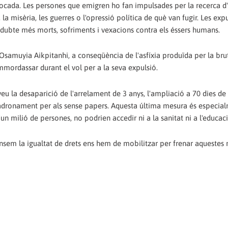
ocada. Les persones que emigren ho fan impulsades per la recerca d
 la misèria, les guerres o l'opressió política de què van fugir. Les exp
s dubte més morts, sofriments i vexacions contra els éssers humans.
samuyia Aikpitanhi, a conseqüència de l'asfíxia produïda per la bru
emmordassar durant el vol per a la seva expulsió.
eu la desaparició de l'arrelament de 3 anys, l'ampliació a 70 dies de
mpadronament per als sense papers. Aquesta última mesura és especia
n milió de persones, no podrien accedir ni a la sanitat ni a l'educaci
fensem la igualtat de drets ens hem de mobilitzar per frenar aquestes