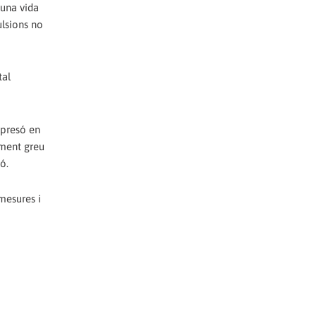
'una vida
ulsions no
tal
 presó en
lment greu
ó.
 mesures i