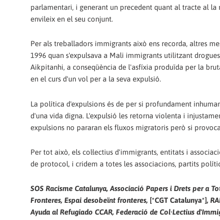
parlamentari, i generant un precedent quant al tracte al la
envileix en el seu conjunt.
Per als treballadors immigrants això ens recorda, altres m
1996 quan s'expulsava a Mali immigrants utilitzant drogues 
Aikpitanhi, a conseqüència de l'asfíxia produïda per la bru
en el curs d'un vol per a la seva expulsió.
La política d'expulsions és de per si profundament inhuma
d'una vida digna. L'expulsió les retorna violenta i injustamen
expulsions no pararan els fluxos migratoris però si provoc
Per tot això, els col·lectius d'immigrants, entitats i assoc
de protocol, i cridem a totes les associacions, partits polític
SOS Racisme Catalunya, Associació Papers i Drets per a To
Fronteres, Espai desobeïnt fronteres,
[*CGT Catalunya*],
RA
Ayuda al Refugiado CCAR, Federació de Col·Lectius d'Immig