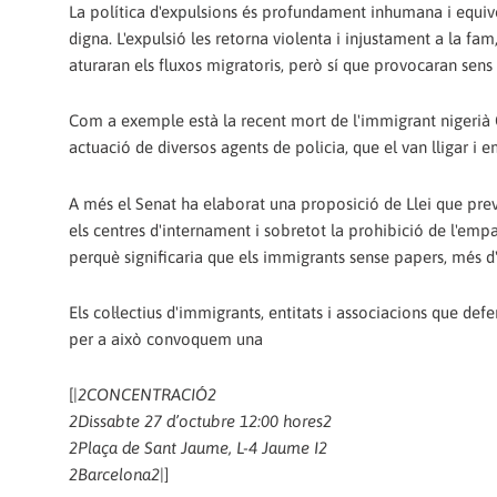
La política d'expulsions és profundament inhumana i equiv
digna. L'expulsió les retorna violenta i injustament a la fam,
aturaran els fluxos migratoris, però sí que provocaran sen
Com a exemple està la recent mort de l'immigrant nigerià O
actuació de diversos agents de policia, que el van lligar i 
A més el Senat ha elaborat una proposició de Llei que prev
els centres d'internament i sobretot la prohibició de l'e
perquè significaria que els immigrants sense papers, més d'u
Els col·lectius d'immigrants, entitats i associacions que de
per a això convoquem una
[|
2
CONCENTRACIÓ
2
2
Dissabte 27 d’octubre 12:00 hores
2
2
Plaça de Sant Jaume, L-4 Jaume I
2
2
Barcelona
2
|]