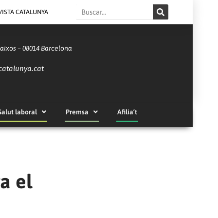
Search
VISTA CATALUNYA
Baixos – 08014 Barcelona
catalunya.cat
Salut laboral
Premsa
Afilia’t
a el