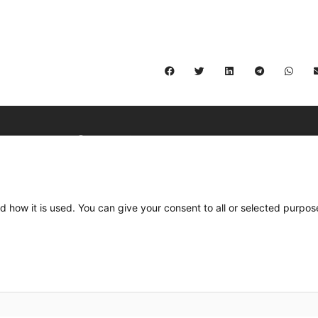
C/ Burgos 59, Baixos – 08014 Barcelona
spccc@
spcgtcatalunya.cat
d how it is used. You can give your consent to all or selected purpos
935 120 481
Desenvolupat per