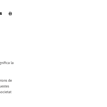
nifica la
vions de
questes
societat