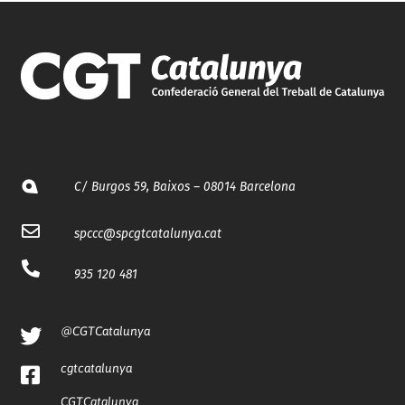
C/ Burgos 59, Baixos – 08014 Barcelona
spccc@
spcgtcatalunya.cat
935 120 481
@CGTCatalunya
cgtcatalunya
CGTCatalunya