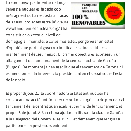
La campanya per intentar rellançar
l'energia nuclear es fa cada cop
més agressiva. La resposta al fracàs
dels seus "projectes estrella" (veure
www.tanquemlesnuclears.org/
) ha
consistit en aixecar el nivell de
demagògia i mentides a cotes més altes, per generar un estat
d'opinió que porti al govern a implicar els diners públics el
manteniment del seu negoci. El primer objectiu és aconseguir un
allargament del funcionament de la central nuclear de Garoña
(Burgos). De moment ja han assolit que el tancament de Garoña ni
es mencioni en la intervenció presidencial en el debat sobre l'estat
de la nació.
El proper dijous 21, la coordinadora estatal antinuclear ha
convocat una acció unitària per recordar la urgència de procedir al
tancament de la central quan acabi el permís de funcionament, el
proper 5 de juliol. A Barcelona ajudarem lliurant la clau de Garoña
a la Delegació del Govern, a les 19 h., i et demanem que vinguis a
participar en aquest esdeveniment.