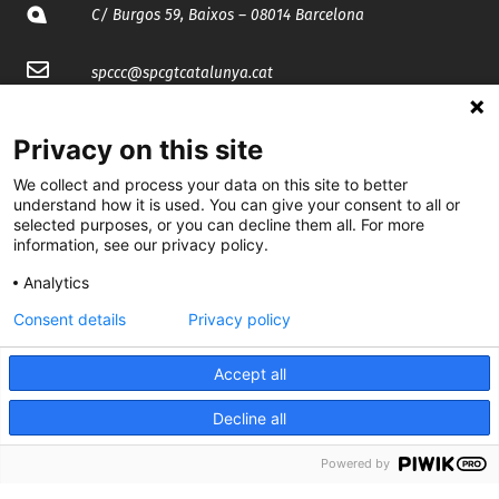
C/ Burgos 59, Baixos – 08014 Barcelona
spccc@
spcgtcatalunya.cat
935 120 481
Privacy on this site
We collect and process your data on this site to better
@CGTCatalunya
understand how it is used. You can give your consent to all or
selected purposes, or you can decline them all. For more
cgtcatalunya
information, see our privacy policy.
CGTCatalunya
Analytics
Consent details
Privacy policy
cgtcatalunya
Accept all
Decline all
Desenvolupat per
Powered by