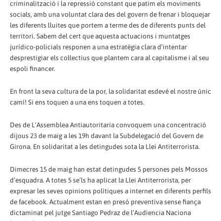
criminalització i la repressió constant que patim els moviments
socials, amb una voluntat clara des del govern de frenar i bloquejar
les diferents lluites que portem a terme des de diferents punts del
territori. Sabem del cert que aquesta actuacions i muntatges
jurídico-policials responen a una estratègia clara d’intentar
desprestigiar els col·lectius que plantem cara al capitalisme i al seu
espoli financer.
En front la seva cultura de la por, la solidaritat esdevé el nostre únic
camí! Si ens toquen a una ens toquen a totes.
Des de L’Assemblea Antiautoritaria convoquem una concentració
dijous 23 de maig a les 19h davant la Subdelegació del Govern de
Girona. En solidaritat a les detingudes sota la Llei Antiterrorista.
Dimecres 15 de maig han estat detingudes 5 persones pels Mossos
d’esquadra. A totes 5 se’ls ha aplicat la Llei Antiterrorista, per
expresar les seves opinions polìtiques a internet en diferents perfils
de facebook. Actualment estan en presó preventiva sense fiança
dictaminat pel jutge Santiago Pedraz de l’Audiencia Naciona