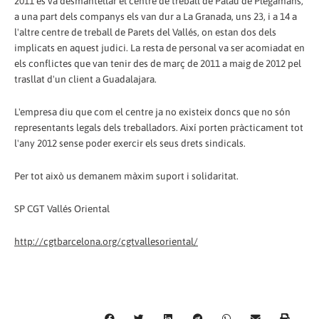
2011 es va desmantellar el centre de treball de Palau de Plegamans,
a una part dels companys els van dur a La Granada, uns 23, i a 14 a
l'altre centre de treball de Parets del Vallés, on estan dos dels
implicats en aquest judici. La resta de personal va ser acomiadat en
els conflictes que van tenir des de març de 2011 a maig de 2012 pel
trasllat d'un client a Guadalajara.
L'empresa diu que com el centre ja no existeix doncs que no són
representants legals dels treballadors. Així porten pràcticament tot
l'any 2012 sense poder exercir els seus drets sindicals.
Per tot això us demanem màxim suport i solidaritat.
SP CGT Vallés Oriental
http://cgtbarcelona.org/cgtvallesoriental/