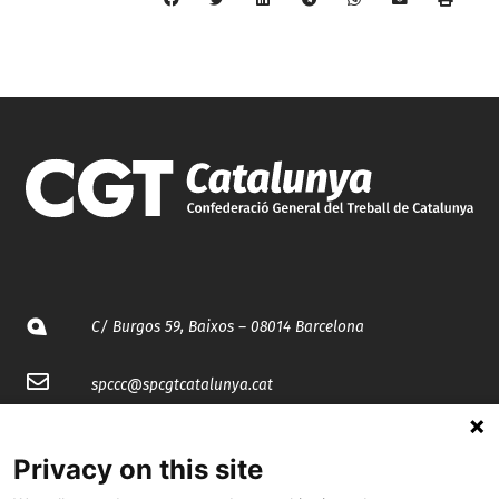
C/ Burgos 59, Baixos – 08014 Barcelona
spccc@
spcgtcatalunya.cat
935 120 481
Privacy on this site