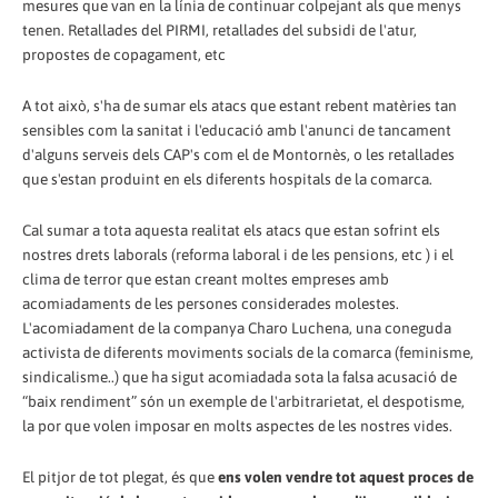
mesures que van en la línia de continuar colpejant als que menys
tenen. Retallades del PIRMI, retallades del subsidi de l'atur,
propostes de copagament, etc
A tot això, s'ha de sumar els atacs que estant rebent matèries tan
sensibles com la sanitat i l'educació amb l'anunci de tancament
d'alguns serveis dels CAP's com el de Montornès, o les retallades
que s'estan produint en els diferents hospitals de la comarca.
Cal sumar a tota aquesta realitat els atacs que estan sofrint els
nostres drets laborals (reforma laboral i de les pensions, etc ) i el
clima de terror que estan creant moltes empreses amb
acomiadaments de les persones considerades molestes.
L'acomiadament de la companya Charo Luchena, una coneguda
activista de diferents moviments socials de la comarca (feminisme,
sindicalisme..) que ha sigut acomiadada sota la falsa acusació de
“baix rendiment” són un exemple de l'arbitrarietat, el despotisme,
la por que volen imposar en molts aspectes de les nostres vides.
El pitjor de tot plegat, és que
ens volen vendre tot aquest proces de