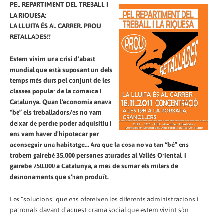
PEL REPARTIMENT DEL TREBALL I
LA RIQUESA:
LA LLUITA ÉS AL CARRER. PROU
RETALLADES!!
Estem vivim una crisi d'abast
mundial que està suposant un dels
temps més durs pel conjunt de les
classes popular de la comarca i
Catalunya. Quan l'economia anava
“bé” els treballadors/es no vam
deixar de perdre poder adquisitiu i
ens vam haver d'hipotecar per
aconseguir una habitatge... Ara que la cosa no va tan “bé” ens
trobem gairebé 35.000 persones aturades al Vallès Oriental, i
gairebé 750.000 a Catalunya, a més de sumar els milers de
desnonaments que s'han produït.
Les “solucions” que ens ofereixen les diferents administracions i
patronals davant d'aquest drama social que estem vivint són