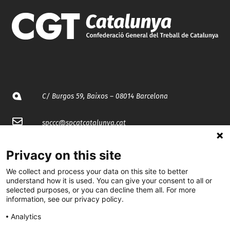
C/ Burgos 59, Baixos – 08014 Barcelona
spccc@
spcgtcatalunya.cat
935 120 481
Privacy on this site
We collect and process your data on this site to better
@CGTCatalunya
understand how it is used. You can give your consent to all or
selected purposes, or you can decline them all. For more
information, see our privacy policy.
cgtcatalunya
Analytics
CGTCatalunya