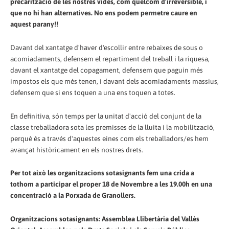
precarització de les nostres vides, com quelcom d'irreversible, i
que no hi han alternatives. No ens podem permetre caure en
aquest parany!!
Davant del xantatge d'haver d'escollir entre rebaixes de sous o
acomiadaments, defensem el repartiment del treball i la riquesa,
davant el xantatge del copagament, defensem que paguin més
impostos els que més tenen, i davant dels acomiadaments massius,
defensem que si ens toquen a una ens toquen a totes.
En definitiva, són temps per la unitat d'acció del conjunt de la
classe treballadora sota les premisses de la lluita i la mobilització,
perquè és a través d'aquestes eines com els treballadors/es hem
avançat històricament en els nostres drets.
Per tot això les organitzacions sotasignants fem una crida a
tothom a participar el proper 18 de Novembre a les 19.00h en una
concentració a la Porxada de Granollers.
Organitzacions sotasignants: Assemblea Llibertària del Vallès