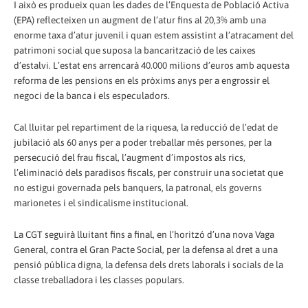
I això es produeix quan les dades de l’Enquesta de Població Activa
(EPA) reflecteixen un augment de l’atur fins al 20,3% amb una
enorme taxa d’atur juvenil i quan estem assistint a l’atracament del
patrimoni social que suposa la bancarització de les caixes
d’estalvi. L’estat ens arrencarà 40.000 milions d’euros amb aquesta
reforma de les pensions en els pròxims anys per a engrossir el
negoci de la banca i els especuladors.
Cal lluitar pel repartiment de la riquesa, la reducció de l’edat de
jubilació als 60 anys per a poder treballar més persones, per la
persecució del frau fiscal, l’augment d’impostos als rics,
l’eliminació dels paradisos fiscals, per construir una societat que
no estigui governada pels banquers, la patronal, els governs
marionetes i el sindicalisme institucional.
La CGT seguirà lluitant fins a final, en l’horitzó d’una nova Vaga
General, contra el Gran Pacte Social, per la defensa al dret a una
pensió pública digna, la defensa dels drets laborals i socials de la
classe treballadora i les classes populars.