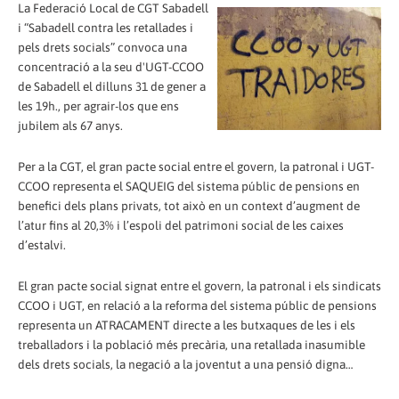
La Federació Local de CGT Sabadell
i “Sabadell contra les retallades i
pels drets socials” convoca una
concentració a la seu d'UGT-CCOO
de Sabadell el dilluns 31 de gener a
les 19h., per agrair-los que ens
jubilem als 67 anys.
Per a la CGT, el gran pacte social entre el govern, la patronal i UGT-
CCOO representa el SAQUEIG del sistema públic de pensions en
benefici dels plans privats, tot això en un context d’augment de
l’atur fins al 20,3% i l’espoli del patrimoni social de les caixes
d’estalvi.
El gran pacte social signat entre el govern, la patronal i els sindicats
CCOO i UGT, en relació a la reforma del sistema públic de pensions
representa un ATRACAMENT directe a les butxaques de les i els
treballadors i la població més precària, una retallada inasumible
dels drets socials, la negació a la joventut a una pensió digna…