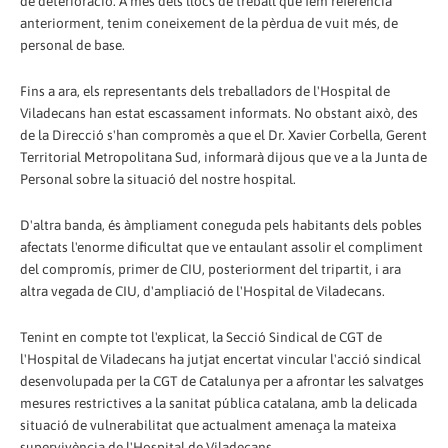
de deterioració. A més dels llocs de treball que fem referència
anteriorment, tenim coneixement de la pèrdua de vuit més, de
personal de base.
Fins a ara, els representants dels treballadors de l'Hospital de
Viladecans han estat escassament informats. No obstant això, des
de la Direcció s'han compromès a que el Dr. Xavier Corbella, Gerent
Territorial Metropolitana Sud, informarà dijous que ve a la Junta de
Personal sobre la situació del nostre hospital.
D'altra banda, és àmpliament coneguda pels habitants dels pobles
afectats l'enorme dificultat que ve entaulant assolir el compliment
del compromís, primer de CIU, posteriorment del tripartit, i ara
altra vegada de CIU, d'ampliació de l'Hospital de Viladecans.
Tenint en compte tot l'explicat, la Secció Sindical de CGT de
l'Hospital de Viladecans ha jutjat encertat vincular l'acció sindical
desenvolupada per la CGT de Catalunya per a afrontar les salvatges
mesures restrictives a la sanitat pública catalana, amb la delicada
situació de vulnerabilitat que actualment amenaça la mateixa
supervivència de l'Hospital de Viladecans.