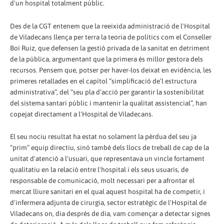
d'un hospital totalment públic.
Des de la CGT entenem que la reeixida administració de l'Hospital
de Viladecans llença per terra la teoria de polítics com el Conseller
Boi Ruiz, que defensen la gestió privada de la sanitat en detriment
de la pública, argumentant que la primera és millor gestora dels
recursos. Pensem que, potser per haver-los deixat en evidència, les
primeres retallades en el capítol “simplificació de’l estructura
administrativa”, del “seu pla d’acció per garantir la sostenibilitat
del sistema santari públic i mantenir la qualitat assistencial”, han
copejat directament a l'Hospital de Viladecans.
El seu nociu resultat ha estat no solament la pèrdua del seu ja
“prim” equip directiu, sinó també dels llocs de treball de cap de la
unitat d'atenció a l'usuari, que representava un vincle fortament
qualitatiu en la relació entre l'hospital i els seus usuaris, de
responsable de comunicació, molt necessari per a afrontar el
mercat lliure sanitari en el qual aquest hospital ha de competir, i
d'infermera adjunta de cirurgia, sector estratègic de l'Hospital de
Viladecans on, dia després de dia, vam començar a detectar signes