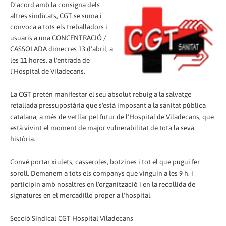
D'acord amb la consigna dels
altres sindicats, CGT se suma i
convoca a tots els treballadors i
usuaris a una CONCENTRACIÓ /
CASSOLADA dimecres 13 d'abril, a
les 11 hores, a l'entrada de
l'Hospital de Viladecans.
La CGT pretén manifestar el seu absolut rebuig a la salvatge
retallada pressupostària que s'està imposant a la sanitat pública
catalana, a més de vetllar pel futur de l'Hospital de Viladecans, que
està vivint el moment de major vulnerabilitat de tota la seva
història.
Convé portar xiulets, casseroles, botzines i tot el que pugui fer
soroll. Demanem a tots els companys que vinguin a les 9 h. i
participin amb nosaltres en l'organització i en la recollida de
signatures en el mercadillo proper a l'hospital.
Secció Sindical CGT Hospital Viladecans