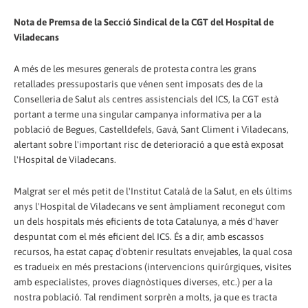
Nota de Premsa de la Secció Sindical de la CGT del Hospital de
Viladecans
A més de les mesures generals de protesta contra les grans
retallades pressupostaris que vénen sent imposats des de la
Conselleria de Salut als centres assistencials del ICS, la CGT està
portant a terme una singular campanya informativa per a la
població de Begues, Castelldefels, Gavà, Sant Climent i Viladecans,
alertant sobre l'important risc de deterioració a que està exposat
l'Hospital de Viladecans.
Malgrat ser el més petit de l'Institut Català de la Salut, en els últims
anys l'Hospital de Viladecans ve sent àmpliament reconegut com
un dels hospitals més eficients de tota Catalunya, a més d'haver
despuntat com el més eficient del ICS. És a dir, amb escassos
recursos, ha estat capaç d'obtenir resultats envejables, la qual cosa
es tradueix en més prestacions (intervencions quirúrgiques, visites
amb especialistes, proves diagnòstiques diverses, etc.) per a la
nostra població. Tal rendiment sorprèn a molts, ja que es tracta