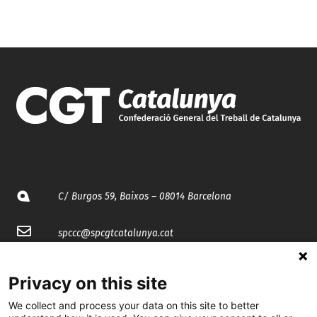
C/ Burgos 59, Baixos – 08014 Barcelona
spccc@
spcgtcatalunya.cat
935 120 481
Privacy on this site
We collect and process your data on this site to better
@CGTCatalunya