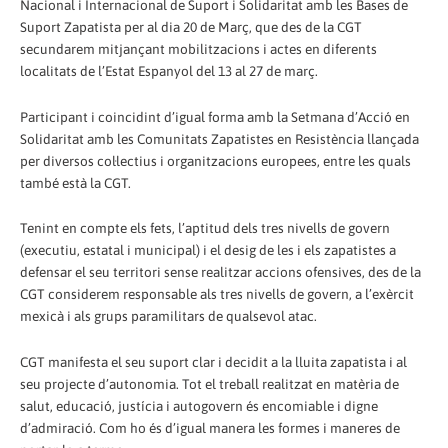
Nacional i Internacional de Suport i Solidaritat amb les Bases de
Suport Zapatista per al dia 20 de Març, que des de la CGT
secundarem mitjançant mobilitzacions i actes en diferents
localitats de l’Estat Espanyol del 13 al 27 de març.
Participant i coincidint d’igual forma amb la Setmana d’Acció en
Solidaritat amb les Comunitats Zapatistes en Resistència llançada
per diversos col·lectius i organitzacions europees, entre les quals
també està la CGT.
Tenint en compte els fets, l’aptitud dels tres nivells de govern
(executiu, estatal i municipal) i el desig de les i els zapatistes a
defensar el seu territori sense realitzar accions ofensives, des de la
CGT considerem responsable als tres nivells de govern, a l’exèrcit
mexicà i als grups paramilitars de qualsevol atac.
CGT manifesta el seu suport clar i decidit a la lluita zapatista i al
seu projecte d’autonomia. Tot el treball realitzat en matèria de
salut, educació, justícia i autogovern és encomiable i digne
d’admiració. Com ho és d’igual manera les formes i maneres de