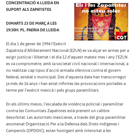
CONCENTRACIÓ A LLEIDA EN
SUPORT ALS ZAPATISTES
DIMARTS 23 DE MARÇ A LES
19:30H. PL. PAERIA DE LLEIDA
El dia 1 de gener de 1994 l’Exèrcit
Zapatista d’Alliberament Nacional (EZLN) es va alçar en armes per a
exigir justícia i llibertat i el dia 12 d’aquest mateix mes i any l’EZLN
es va comprometre, amb la societat civil nacional i internacional, a
no realitzar cap tipus d’acció armada ofensiva contra el govern
federal, estatal o municipal. Des d’aquesta data han transcorregut
ja més de 16 anys i han estat infinites les provocacions portades a
terme per l’exèrcit mexicà i pels grups paramilitars.
En els últims mesos, l’escalada de violència policial i paramilitar
contra les Comunitats Zapatistes està prenent un calibre
desorbitat. Les autoritats mexicanes, a través del grup paramilitar
anomenat Organització Per a la Defensa dels Drets Indígenes i
Camperols (OPDDIC), estan hostigant amb intensitat a les