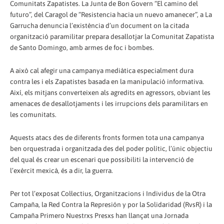
Comunitats Zapatistes. La Junta de Bon Govern “El camino del
futuro”, del Caragol de “Resistencia hacia un nuevo amanecer”, a La
Garrucha denuncia l’existència d’un document on la citada
organització paramilitar prepara desallotjar la Comunitat Zapatista
de Santo Domingo, amb armes de foc i bombes.
A això cal afegir una campanya mediàtica especialment dura
contra les i els Zapatistes basada en la manipulació informativa.
Així, els mitjans converteixen als agredits en agressors, obviant les
amenaces de desallotjaments i les irrupcions dels paramilitars en
les comunitats.
Aquests atacs des de diferents fronts formen tota una campanya
ben orquestrada i organitzada des del poder polític, l’únic objectiu
del qual és crear un escenari que possibiliti la intervenció de
l’exèrcit mexicà, és a dir, la guerra.
Per tot l’exposat Col·lectius, Organitzacions i Individus de la Otra
Campaña, la Red Contra la Represión y por la Solidaridad (RvsR) i la
Campaña Primero Nuestrxs Presxs han llançat una Jornada