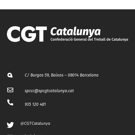
C/ Burgos 59, Baixos – 08014 Barcelona
spccc@
spcgtcatalunya.cat
935 120 481
@CGTCatalunya