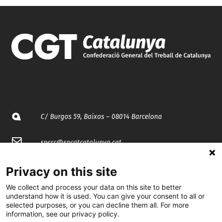
C/ Burgos 59, Baixos – 08014 Barcelona
spccc@
spcgtcatalunya.cat
935 120 481
Privacy on this site
We collect and process your data on this site to better
understand how it is used. You can give your consent to all or
@CGTCatalunya
selected purposes, or you can decline them all. For more
information, see our privacy policy.
cgtcatalunya