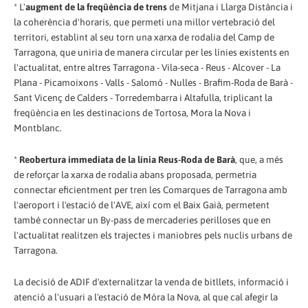
* L'
augment de la freqüència de trens
de Mitjana i Llarga Distància i
la coherència d'horaris, que permeti una millor vertebració del
territori, establint al seu torn una xarxa de rodalia del Camp de
Tarragona, que uniria de manera circular per les línies existents en
l'actualitat, entre altres Tarragona - Vila-seca - Reus - Alcover - La
Plana - Picamoixons - Valls - Salomó - Nulles - Brafim-Roda de Barà -
Sant Vicenç de Calders - Torredembarra i Altafulla, triplicant la
freqüència en les destinacions de Tortosa, Mora la Nova i
Montblanc.
*
Reobertura immediata de la línia Reus-Roda de Barà
, que, a més
de reforçar la xarxa de rodalia abans proposada, permetria
connectar eficientment per tren les Comarques de Tarragona amb
l'aeroport i l'estació de l'AVE, així com el Baix Gaià, permetent
també connectar un By-pass de mercaderies perilloses que en
l'actualitat realitzen els trajectes i maniobres pels nuclis urbans de
Tarragona.
La decisió de ADIF d'externalitzar la venda de bitllets, informació i
atenció a l'usuari a l'estació de Móra la Nova, al que cal afegir la