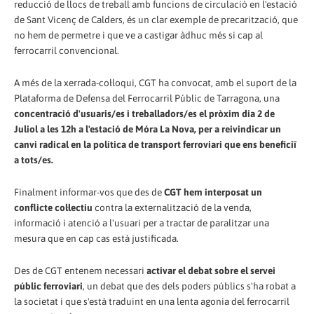
reducció de llocs de treball amb funcions de circulació en l'estació
de Sant Vicenç de Calders, és un clar exemple de precarització, que
no hem de permetre i que ve a castigar àdhuc més si cap al
ferrocarril convencional.
A més de la xerrada-col·loqui, CGT ha convocat, amb el suport de la
Plataforma de Defensa del Ferrocarril Públic de Tarragona, una
concentració d'usuaris/es i treballadors/es el pròxim dia 2 de
Juliol a les 12h a l'estació de Móra La Nova, per a reivindicar un
canvi radical en la política de transport ferroviari que ens beneficiï
a tots/es.
Finalment informar-vos que des de
CGT hem interposat un
conflicte col·lectiu
contra la externalització de la venda,
informació i atenció a l'usuari per a tractar de paralitzar una
mesura que en cap cas està justificada.
Des de CGT entenem necessari
activar el debat sobre el servei
públic ferroviari
, un debat que des dels poders públics s'ha robat a
la societat i que s'està traduint en una lenta agonia del ferrocarril