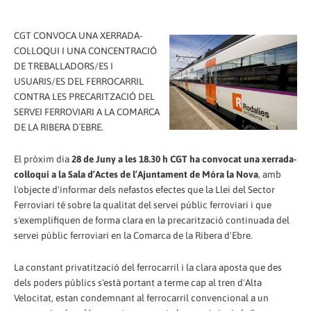
CGT CONVOCA UNA XERRADA-
COL·LOQUI I UNA CONCENTRACIÓ
DE TREBALLADORS/ES I
USUARIS/ES DEL FERROCARRIL
CONTRA LES PRECARITZACIÓ DEL
SERVEI FERROVIARI A LA COMARCA
DE LA RIBERA D´EBRE.
El pròxim dia
28 de Juny a les 18.30 h CGT ha convocat una xerrada-
col·loqui a la Sala d’Actes de l’Ajuntament de Móra la Nova
, amb
l'objecte d'informar dels nefastos efectes que la Llei del Sector
Ferroviari té sobre la qualitat del servei públic ferroviari i que
s'exemplifiquen de forma clara en la precarització continuada del
servei públic ferroviari en la Comarca de la Ribera d'Ebre.
La constant privatització del ferrocarril i la clara aposta que des
dels poders públics s'està portant a terme cap al tren d'Alta
Velocitat, estan condemnant al ferrocarril convencional a un