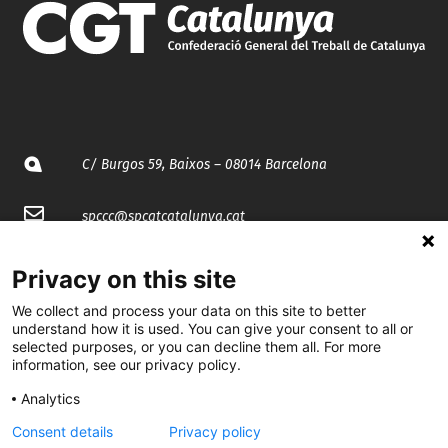
C/ Burgos 59, Baixos – 08014 Barcelona
spccc@
spcgtcatalunya.cat
935 120 481
Privacy on this site
We collect and process your data on this site to better
@CGTCatalunya
understand how it is used. You can give your consent to all or
selected purposes, or you can decline them all. For more
information, see our privacy policy.
cgtcatalunya
Analytics
CGTCatalunya
Consent details
Privacy policy
cgtcatalunya