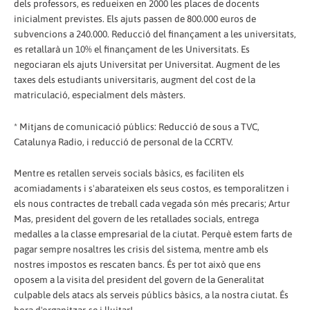
dels professors, es redueixen en 2000 les places de docents
inicialment previstes. Els ajuts passen de 800.000 euros de
subvencions a 240.000. Reducció del finançament a les universitats,
es retallarà un 10% el finançament de les Universitats. Es
negociaran els ajuts Universitat per Universitat. Augment de les
taxes dels estudiants universitaris, augment del cost de la
matriculació, especialment dels màsters.
* Mitjans de comunicació públics: Reducció de sous a TVC,
Catalunya Radio, i reducció de personal de la CCRTV.
Mentre es retallen serveis socials bàsics, es faciliten els
acomiadaments i s'abarateixen els seus costos, es temporalitzen i
els nous contractes de treball cada vegada són més precaris; Artur
Mas, president del govern de les retallades socials, entrega
medalles a la classe empresarial de la ciutat. Perquè estem farts de
pagar sempre nosaltres les crisis del sistema, mentre amb els
nostres impostos es rescaten bancs. És per tot això que ens
oposem a la visita del president del govern de la Generalitat
culpable dels atacs als serveis públics bàsics, a la nostra ciutat. És