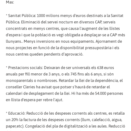
Mas:
* Sanitat Pública: 1000 milions menys d'euros destinats a la Sanitat
Pública. Eliminació del servei nocturn en diversos CAP, serveis
concentrats en menys centres, que causa l'augment de les llistes
d'espera i que la població es vegi obligada a desplaçar-se a CAP més
llunyans.. Menys inversions en nous equipaments. Ajornament de
nous projectes en funció de la disponibilitat pressupostària i els
nous centres queden pendents d’aprovació.
* Prestacions socials: Deixaran de ser universals els 638 euros
anuals per fill menor de 3 anys, o els 745 fins als 6 anys, si són
monoparentals o nombroses. Retardar la llei de la dependència, el
conseller Cleries ha avisat que potser s'haurà de retardar el
calendari de desplegament de la llei. Hi ha més de 54.000 persones
en llista d'espera per rebre l'ajut.
* Educació: Reducció de les despeses corrents als centres, es retalla
un 20% la factura de les despeses corrents (llum, calefacció, aigua,
paper,etc). Congelació del pla de digitalització a les aules. Reducció