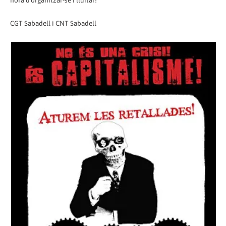
hora d'organitzar-se i lluitar!
CGT Sabadell i CNT Sabadell