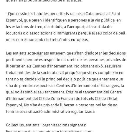
que s'han produït situacions de mal tracte.
- Que cessin les batudes per criteris racials a Catalunya i a l'Estat
Espanyol, que paren i identifiquen a persones a la via pública, en
les estacions de tren, d'autobús, a l'aeroport, a la sortida de
locutoris o d'associacions d'immigrants perquè el seu color de pell
no es correspon amb els trets ètnics europeus.
Les entitats sota-signats entenem que s'han d'adoptar les decisions
pertinents perquè es respectin els drets de les persones privades de
llibertat en els Centres d'Internament. No obstant això, seguirem
treballant des de la societat civil perquè aquests es compleixin en
tant no es decideixi la principal decisió política que entenem que
s'ha de prendre respecte als Centres d'Internament d'Estrangers, la
qual no és sinó el seu tancament. Exigim el tancament del Centre
d'Internament del CIE de Zona Franca i de tots els CIE de l'Estat
Espanyol. No s'ha de privar de llibertat a persones pel fet de no
tenir la seva situació administrativa regularitzada.
Col·lectius, entitats i organitzacions signants:
Enviar un mail a comunicadociesno@gmail.com