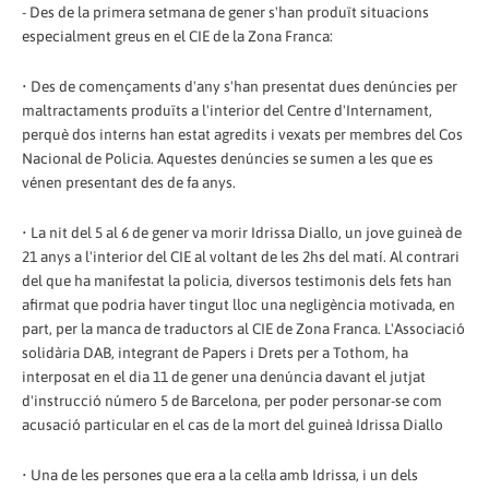
- Des de la primera setmana de gener s'han produït situacions
especialment greus en el CIE de la Zona Franca:
• Des de començaments d'any s'han presentat dues denúncies per
maltractaments produïts a l'interior del Centre d'Internament,
perquè dos interns han estat agredits i vexats per membres del Cos
Nacional de Policia. Aquestes denúncies se sumen a les que es
vénen presentant des de fa anys.
• La nit del 5 al 6 de gener va morir Idrissa Diallo, un jove guineà de
21 anys a l'interior del CIE al voltant de les 2hs del matí. Al contrari
del que ha manifestat la policia, diversos testimonis dels fets han
afirmat que podria haver tingut lloc una negligència motivada, en
part, per la manca de traductors al CIE de Zona Franca. L'Associació
solidària DAB, integrant de Papers i Drets per a Tothom, ha
interposat en el dia 11 de gener una denúncia davant el jutjat
d'instrucció número 5 de Barcelona, per poder personar-se com
acusació particular en el cas de la mort del guineà Idrissa Diallo
• Una de les persones que era a la cel·la amb Idrissa, i un dels