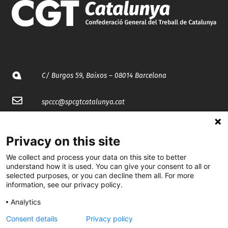
C/ Burgos 59, Baixos – 08014 Barcelona
spccc@
spcgtcatalunya.cat
935 120 481
Privacy on this site
@CGTCatalunya
We collect and process your data on this site to better
understand how it is used. You can give your consent to all or
selected purposes, or you can decline them all. For more
cgtcatalunya
information, see our privacy policy.
CGTCatalunya
Analytics
cgtcatalunya
Consent details
Privacy policy