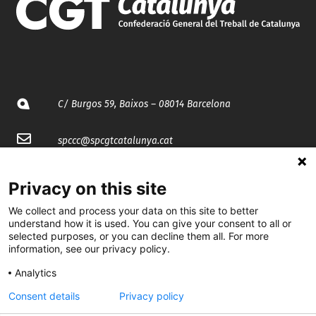
C/ Burgos 59, Baixos – 08014 Barcelona
spccc@
spcgtcatalunya.cat
935 120 481
Privacy on this site
We collect and process your data on this site to better
@CGTCatalunya
understand how it is used. You can give your consent to all or
selected purposes, or you can decline them all. For more
cgtcatalunya
information, see our privacy policy.
CGTCatalunya
Analytics
Consent details
Privacy policy
cgtcatalunya