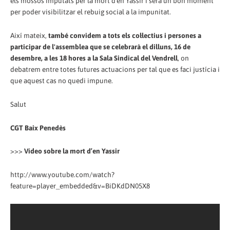
els mossos imputats per la mort d'en Yassir i serà un bon moment
per poder visibilitzar el rebuig social a la impunitat.
Així mateix,
també convidem a tots els col·lectius i persones a
participar de l'assemblea que se celebrarà el dilluns, 16 de
desembre, a les 18 hores a la Sala Sindical del Vendrell
, on
debatrem entre totes futures actuacions per tal que es faci justícia i
que aquest cas no quedi impune.
Salut
CGT Baix Penedès
>>>
Vídeo sobre la mort d’en Yassir
http://www.youtube.com/watch?
feature=player_embedded&v=BiDKdDN05X8