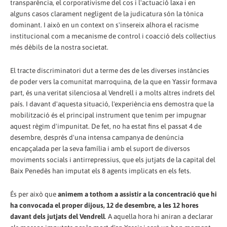
transparència, el corporativisme del cos i l'actuació laxa i en
alguns casos clarament negligent de la judicatura són la tònica
dominant. I això en un context on s'insereix alhora el racisme
institucional com a mecanisme de control i coacció dels col·lectius
més dèbils de la nostra societat.
El tracte discriminatori dut a terme des de les diverses instàncies
de poder vers la comunitat marroquina, de la que en Yassir formava
part, és una veritat silenciosa al Vendrell i a molts altres indrets del
país. I davant d'aquesta situació, l'experiència ens demostra que la
mobilització és el principal instrument que tenim per impugnar
aquest règim d'impunitat. De fet, no ha estat fins el passat 4 de
desembre, després d'una intensa campanya de denúncia
encapçalada per la seva família i amb el suport de diversos
moviments socials i antirrepressius, que els jutjats de la capital del
Baix Penedès han imputat els 8 agents implicats en els fets.
És per això que
animem a tothom a assistir a la concentració que hi
ha convocada el proper dijous, 12 de desembre, a les 12 hores
davant dels jutjats del Vendrell
. A aquella hora hi aniran a declarar