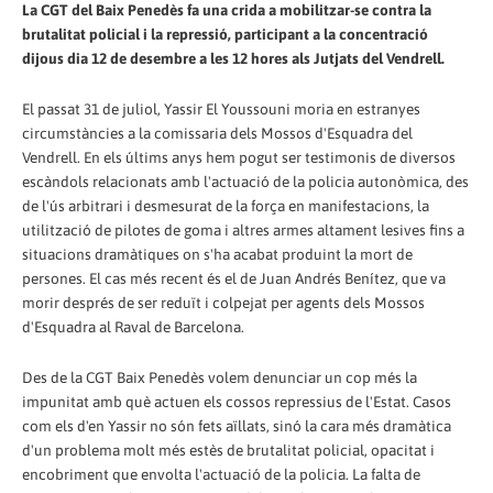
La CGT del Baix Penedès fa una crida a mobilitzar-se contra la
brutalitat policial i la repressió, participant a la concentració
dijous dia 12 de desembre a les 12 hores als Jutjats del Vendrell.
El passat 31 de juliol, Yassir El Youssouni moria en estranyes
circumstàncies a la comissaria dels Mossos d'Esquadra del
Vendrell. En els últims anys hem pogut ser testimonis de diversos
escàndols relacionats amb l'actuació de la policia autonòmica, des
de l'ús arbitrari i desmesurat de la força en manifestacions, la
utilització de pilotes de goma i altres armes altament lesives fins a
situacions dramàtiques on s'ha acabat produint la mort de
persones. El cas més recent és el de Juan Andrés Benítez, que va
morir després de ser reduït i colpejat per agents dels Mossos
d'Esquadra al Raval de Barcelona.
Des de la CGT Baix Penedès volem denunciar un cop més la
impunitat amb què actuen els cossos repressius de l'Estat. Casos
com els d'en Yassir no són fets aïllats, sinó la cara més dramàtica
d'un problema molt més estès de brutalitat policial, opacitat i
encobriment que envolta l'actuació de la policia. La falta de