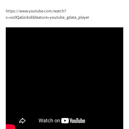
https://www.youtube.com/watch?
v=xo0QaGsiksE&feature=youtube_gdata_player