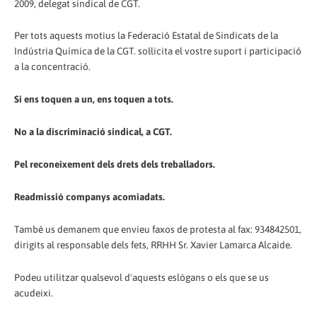
2009, delegat sindical de CGT.
Per tots aquests motius la Federació Estatal de Sindicats de la
Indústria Química de la CGT. sol·licita el vostre suport i participació
a la concentració.
Si ens toquen a un, ens toquen a tots.
No a la discriminació sindical, a CGT.
Pel reconeixement dels drets dels treballadors.
Readmissió companys acomiadats.
També us demanem que envieu faxos de protesta al fax: 934842501,
dirigits al responsable dels fets, RRHH Sr. Xavier Lamarca Alcaide.
Podeu utilitzar qualsevol d'aquests eslògans o els que se us
acudeixi.