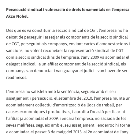
Persecució sindical i vulneració de drets fonamentals en l'empresa
Akzo Nobel.
Des que es va constituir la secció sindical de CGT, l'empresa no ha
deixat de perseguir i assetjar als components de la secció sindical
de CGT, perseguint als companys, enviant cartes d'amonestacions i
sancions, no volent reconèixer la representació sindical de CGT
com a secció sindical dins de l'empresa, l'any 2009 va acomiadar el
delegat sindical i a un afiliat component de la secció sindical, els
companys van denunciar i van guanyar el judici i van haver de ser
readmesos.
L'empresa no satisfeta amb la sentència, segueix amb el seu
assetjament i persecució, el setembre del 2010, l'empresa munta un
acomiadament col·lectiu d'amortització de llocs de treball, per
causes econòmiques i productives, i aprofita l'ocasió per ficar-hi
l'afiliat ja acomiadat el 2009, i encara l'empresa, no saciada de les
seves malifetes, segueix amb el seu assetjament i enderroc hi torna
a acomiadar, el passat 3 de maig del 2013, al 2n acomiadat de l'any