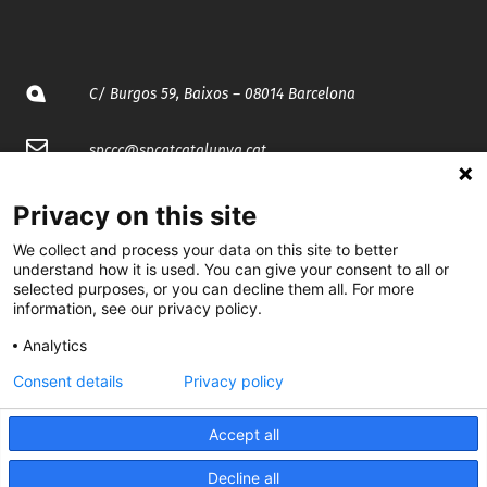
C/ Burgos 59, Baixos – 08014 Barcelona
spccc@
spcgtcatalunya.cat
935 120 481
Privacy on this site
We collect and process your data on this site to better
@CGTCatalunya
understand how it is used. You can give your consent to all or
selected purposes, or you can decline them all. For more
information, see our privacy policy.
cgtcatalunya
Analytics
CGTCatalunya
Consent details
Privacy policy
cgtcatalunya
Accept all
Decline all