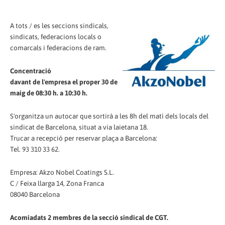
A tots / es les seccions sindicals,
sindicats, federacions locals o
comarcals i federacions de ram.
Concentració
davant de l'empresa el proper 30 de
maig de 08:30 h. a 10:30 h.
S'organitza un autocar que sortirà a les 8h del matí dels locals del
sindicat de Barcelona, situat a via laietana 18.
Trucar a recepció per reservar plaça a Barcelona:
Tel. 93 310 33 62.
Empresa: Akzo Nobel Coatings S.L.
C / Feixa llarga 14, Zona Franca
08040 Barcelona
Acomiadats 2 membres de la secció sindical de CGT.