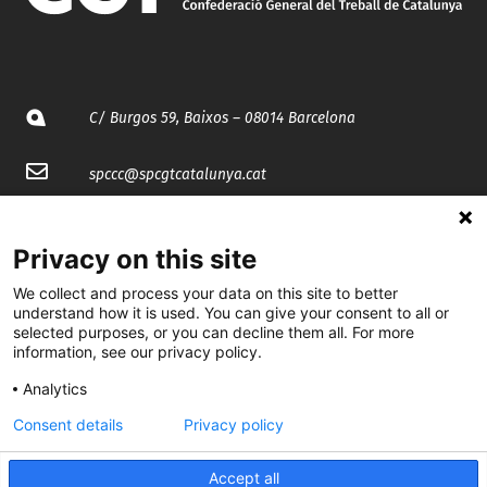
C/ Burgos 59, Baixos – 08014 Barcelona
spccc@
spcgtcatalunya.cat
935 120 481
Privacy on this site
@CGTCatalunya
We collect and process your data on this site to better
understand how it is used. You can give your consent to all or
selected purposes, or you can decline them all. For more
cgtcatalunya
information, see our privacy policy.
CGTCatalunya
Analytics
cgtcatalunya
Consent details
Privacy policy
Accept all