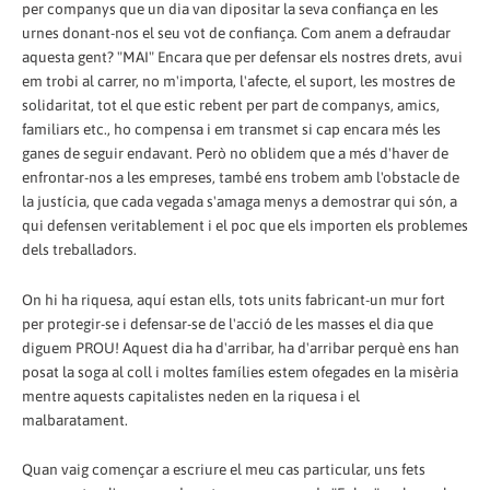
per companys que un dia van dipositar la seva confiança en les
urnes donant-nos el seu vot de confiança. Com anem a defraudar
aquesta gent? "MAI" Encara que per defensar els nostres drets, avui
em trobi al carrer, no m'importa, l'afecte, el suport, les mostres de
solidaritat, tot el que estic rebent per part de companys, amics,
familiars etc., ho compensa i em transmet si cap encara més les
ganes de seguir endavant. Però no oblidem que a més d'haver de
enfrontar-nos a les empreses, també ens trobem amb l'obstacle de
la justícia, que cada vegada s'amaga menys a demostrar qui són, a
qui defensen veritablement i el poc que els importen els problemes
dels treballadors.
On hi ha riquesa, aquí estan ells, tots units fabricant-un mur fort
per protegir-se i defensar-se de l'acció de les masses el dia que
diguem PROU! Aquest dia ha d'arribar, ha d'arribar perquè ens han
posat la soga al coll i moltes famílies estem ofegades en la misèria
mentre aquests capitalistes neden en la riquesa i el
malbaratament.
Quan vaig començar a escriure el meu cas particular, uns fets