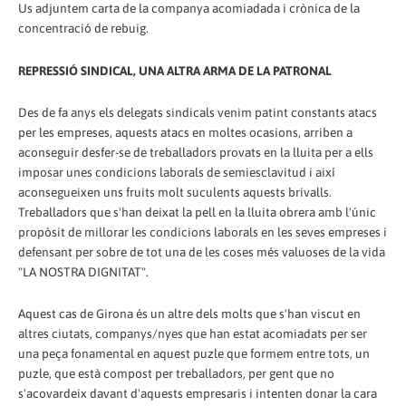
Us adjuntem carta de la companya acomiadada i crònica de la
concentració de rebuig.
REPRESSIÓ SINDICAL, UNA ALTRA ARMA DE LA PATRONAL
Des de fa anys els delegats sindicals venim patint constants atacs
per les empreses, aquests atacs en moltes ocasions, arriben a
aconseguir desfer-se de treballadors provats en la lluita per a ells
imposar unes condicions laborals de semiesclavitud i així
aconsegueixen uns fruits molt suculents aquests brivalls.
Treballadors que s'han deixat la pell en la lluita obrera amb l'únic
propòsit de millorar les condicions laborals en les seves empreses i
defensant per sobre de tot una de les coses més valuoses de la vida
"LA NOSTRA DIGNITAT".
Aquest cas de Girona és un altre dels molts que s'han viscut en
altres ciutats, companys/nyes que han estat acomiadats per ser
una peça fonamental en aquest puzle que formem entre tots, un
puzle, que està compost per treballadors, per gent que no
s'acovardeix davant d'aquests empresaris i intenten donar la cara