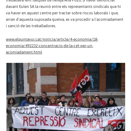
treballava fent tasques de neteja Ana Pozo, d'haver denunciat
davant Eulen SA la reunió entre els representants sindicals que hi
va haver en aquest centre per tractar sobre riscos laborals i que,
arran d'aquesta suposada queixa, es va procedir a l'acomiadament
i sanció de les treballadores.
www.elpuntavui.cat/noticia/article/4-economia/18-
economia/492232-concentracio-de-la-cgt-per-un-
acomiadament.html