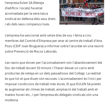
l'empresa Eulen SA (Neteja
d'edificis i locals) ha estat
acomiadada per la seva tasca
sindical en defensa dels seus drets
i els dels seus companys/nyes.
L'empresa ha sancionat amb setze dies de sou i feina a cinc
membres del Comitè d'Empresa per anar al centre de treball d'Ana
Pozo (CEIP Joan Bruguera) a informar sobre l'acordat en una reunió
sobre Prevenció de Riscos Laborals.
Les raons que donen per l'acomiadament són l'abandonament del
lloc de treball durant 50 minuts i l'haver deixat un carro amb
productes de neteja en un dels passadissos del Col·legi. La realitat
és que tot el que diuen són excuses. L'acomiadament és l'inici per
imposar condicions de treball més dures. El que EULEN SA pretén
és augmentar els ritmes de treball, ampliació del treball amb el
mateix horari etc., I per l'empresa els delegats sindicals són una
molèstia.