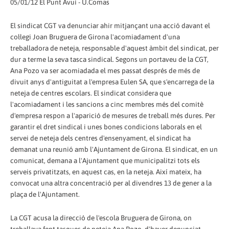
05/01/12 El Punt Avui - U.Comas
El sindicat CGT va denunciar ahir mitjançant una acció davant el
col·legi Joan Bruguera de Girona l'acomiadament d'una
treballadora de neteja, responsable d'aquest àmbit del sindicat, per
dur a terme la seva tasca sindical. Segons un portaveu de la CGT,
Ana Pozo va ser acomiadada el mes passat després de més de
divuit anys d'antiguitat a l'empresa Eulen SA, que s'encarrega de la
neteja de centres escolars. El sindicat considera que
l'acomiadament i les sancions a cinc membres més del comitè
d'empresa respon a l'aparició de mesures de treball més dures. Per
garantir el dret sindical i unes bones condicions laborals en el
servei de neteja dels centres d'ensenyament, el sindicat ha
demanat una reunió amb l'Ajuntament de Girona. El sindicat, en un
comunicat, demana a l'Ajuntament que municipalitzi tots els
serveis privatitzats, en aquest cas, en la neteja. Així mateix, ha
convocat una altra concentració per al divendres 13 de gener a la
plaça de l'Ajuntament.
La CGT acusa la direcció de l'escola Bruguera de Girona, on