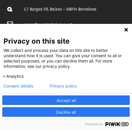
C/ Burgos 59, Baixos – 08014 Barcelona
spccc@
spcgtcatalunya.cat
935 120 481
Privacy on this site
We collect and process your data on this site to better
understand how it is used. You can give your consent to all or
@CGTCatalunya
selected purposes, or you can decline them all. For more
information, see our privacy policy.
cgtcatalunya
Analytics
CGTCatalunya
Consent details
Privacy policy
cgtcatalunya
Accept all
Decline all
Desenvolupat per
Powered by