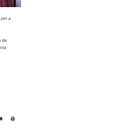
 per a
e de
enta