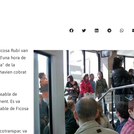
Ficosa Rubí van
d'una hora de
a" de la
 havien cobrat
nsable de
ment. Es va
able de Ficosa
cotranspar, va