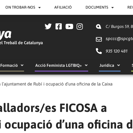
ON TROBAR-NOS
AFILIACIÓ
DOCUMENTS
RE
C/ Burgos 59, 
spccc@
spcgt
935 120 481
Formació
Acció Feminista LGTBIQ+
Jurídica
l’ajuntament de Rubí i ocupació d’una oficina de la Caixa
alladors/es FICOSA a
i ocupació d’una oficina d