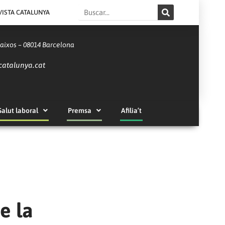
Search
VISTA CATALUNYA
Baixos – 08014 Barcelona
catalunya.cat
Salut laboral
Premsa
Afilia’t
e la