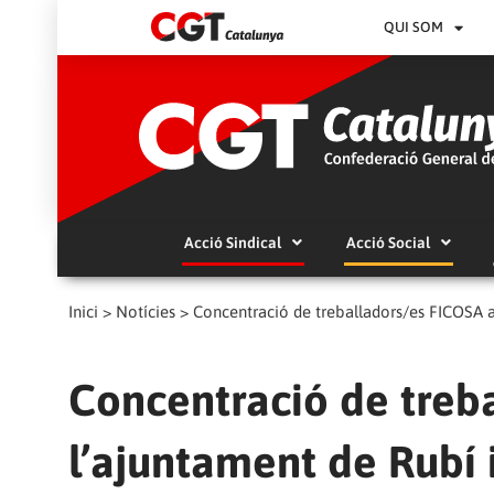
QUI SOM
Acció Sindical
Acció Social
Inici
>
Notícies
>
Concentració de treballadors/es FICOSA a 
Concentració de treb
l’ajuntament de Rubí 