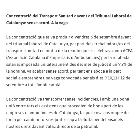
Concentració del Transport Sanitari davant del Tribunal Laboral de
Catalunya: sense acord. A la vaga
La concentració que es va produir divendres 6 de setembre davant
del tribunal laboral de Catalunya, per part dels treballadors/es del
transport sanitari en motiu de la reunió que es celebrava amb ACEA
(Associació Catalana d’Empresaris d'Ambulàncies) per la retallada
salarial imposada unilateralment des del mes de juliol d'un 9’2% de
la nòmina, va acabar sense acord, per tant ens aboca a la part
social a emprendre una vaga convocada per als dies 9,10,11 i 12 de
setembre a tot l’àmbit català.
La concentració va transcorrer sense incidències, i amb una bona
unió entre tots els assistens que procedien de bona part de les
empreses d’ambulàncies de Catalunya, la qual cosa ens omple de
força per caminar tots/es juntes cap a la lluita per defensar els
nostres drets davant l’atac directe de la patronal.