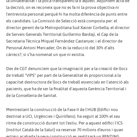
la unilateralitat i la poca transparència d'aquest. Adjuntem acta de
la decisió, on es reconeix que no es fa ni la prova objectiva ni
l'entrevista personal perquè hi ha molta diferència de punts entre
els candidats. La Comissió de Selecció està composta per: el
director gerent de la Metropolitana Sud Xavier Corbella, el director
de Serveis Generals Territorial Guillermo Bardají, el Cap de la
Secretaria Tècnica Miquel Fernández Castanyer, i el director de
Personal Antoni Mercader; On és la reducció del 30% d'alts
càrrecs?, si s'ha nomenat un que ni existia.
Des de CGT denunciem que la imaginació per a la creació de llocs
de treball "VIPS" per part de la Generalitat és proporcional a la
capacitat destructora de llocs de treball essencials en l'atenció als
pacients, que ha de ser la finalitat d'aquesta Gerència Territorial i
de la Conselleria de Sanitat.
Mentrestant la construcció de la Fase II de l'HUB (Edifici nou
destinat a UCI, Urgències i Quiròfans). ha seguit al 100% el seu
ritme de construcció durant tot l'estiu. Per a aquest edifici l'ICS
(Institut Català de la Salut) va reservar 70 milions d'euros i quan
estigui acabada la seva construcció es realitzarà un RENTING