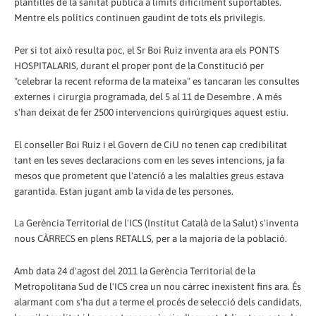
plantilles de la sanitat pública a límits difícilment suportables.
Mentre els polítics continuen gaudint de tots els privilegis.
Per si tot això resulta poc, el Sr Boi Ruiz inventa ara els PONTS
HOSPITALARIS, durant el proper pont de la Constitució per
"celebrar la recent reforma de la mateixa" es tancaran les consultes
externes i cirurgia programada, del 5 al 11 de Desembre . A més
s'han deixat de fer 2500 intervencions quirúrgiques aquest estiu.
El conseller Boi Ruiz i el Govern de CiU no tenen cap credibilitat
tant en les seves declaracions com en les seves intencions, ja fa
mesos que prometent que l'atenció a les malalties greus estava
garantida. Estan jugant amb la vida de les persones.
La Gerència Territorial de l'ICS (Institut Català de la Salut) s'inventa
nous CÀRRECS en plens RETALLS, per a la majoria de la població.
Amb data 24 d'agost del 2011 la Gerència Territorial de la
Metropolitana Sud de l'ICS crea un nou càrrec inexistent fins ara. És
alarmant com s'ha dut a terme el procés de selecció dels candidats,