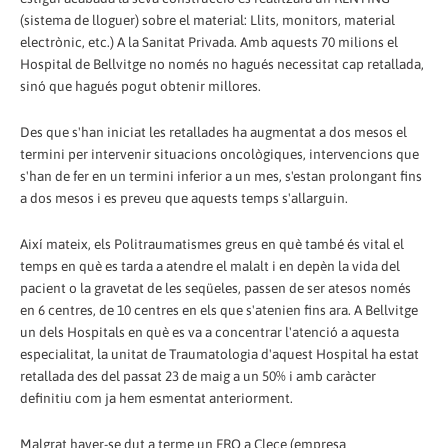
(sistema de lloguer) sobre el material: Llits, monitors, material
electrònic, etc.) A la Sanitat Privada. Amb aquests 70 milions el
Hospital de Bellvitge no només no hagués necessitat cap retallada,
sinó que hagués pogut obtenir millores.
Des que s'han iniciat les retallades ha augmentat a dos mesos el
termini per intervenir situacions oncològiques, intervencions que
s'han de fer en un termini inferior a un mes, s'estan prolongant fins
a dos mesos i es preveu que aquests temps s'allarguin.
Així mateix, els Politraumatismes greus en què també és vital el
temps en què es tarda a atendre el malalt i en depèn la vida del
pacient o la gravetat de les seqüeles, passen de ser atesos només
en 6 centres, de 10 centres en els que s'atenien fins ara. A Bellvitge
un dels Hospitals en què es va a concentrar l'atenció a aquesta
especialitat, la unitat de Traumatologia d'aquest Hospital ha estat
retallada des del passat 23 de maig a un 50% i amb caràcter
definitiu com ja hem esmentat anteriorment.
Malgrat haver-se dut a terme un ERO a Clece (empresa