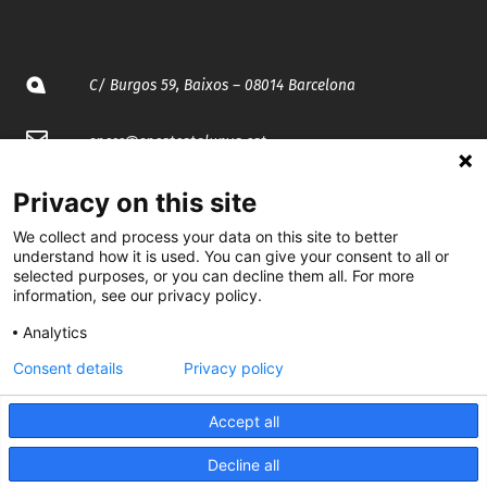
C/ Burgos 59, Baixos – 08014 Barcelona
spccc@
spcgtcatalunya.cat
935 120 481
Privacy on this site
We collect and process your data on this site to better
understand how it is used. You can give your consent to all or
@CGTCatalunya
selected purposes, or you can decline them all. For more
information, see our privacy policy.
cgtcatalunya
Analytics
CGTCatalunya
Consent details
Privacy policy
cgtcatalunya
Accept all
Decline all
Desenvolupat per