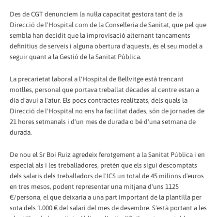
Des de CGT denunciem la nul·la capacitat gestora tant de la
Direcció de l'Hospital com de la Conselleria de Sanitat, que pel que
sembla han decidit que la improvisació alternant tancaments
definitius de serveis i alguna obertura d'aquests, és el seu model a
seguir quant a la Gestió de la Sanitat Pública.
La precarietat laboral a l'Hospital de Bellvitge està trencant
motlles, personal que portava treballat dècades al centre estan a
dia d'avui a l'atur. Els pocs contractes realitzats, dels quals la
Direcció de l'Hospital no ens ha facilitat dades, són de jornades de
21 hores setmanals i d'un mes de durada o bé d'una setmana de
durada.
De nou el Sr Boi Ruiz agredeix ferotgement a la Sanitat Pública i en
especial als i les treballadores, pretén que els sigui descomptats
dels salaris dels treballadors de l'ICS un total de 45 milions d'euros
en tres mesos, podent representar una mitjana d'uns 1125
€/persona, el que deixaria a una part important de la plantilla per
sota dels 1.000 € del salari del mes de desembre. S'està portant a les