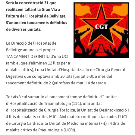
Serà la concentració 31 que
realitzem tallant la Gran Via a
l'altura de l'Hospital de Bellvitge.
S'anuncien tancaments definitius
de diverses unitats.
La Direcció de l'Hospital de
Bellvitge anuncia el proper
TANCAMENT DEFINITIU d'una UCI
(amb el que s'eliminen 12 llits per a
malalts crítics), i una Unitat d'Hospitalització de Cirurgia General
Digestiva que comptava amb 20 llits (unitat 5-3), a més del
tancament definitiu de 2 Quiròfans de matí i 4 de tarda.
Tot això cal sumar-lo al tancament també definitiu d'1 unitat
d'Hospitalització de Traumatologia (11-1), una unitat
d'Hospitalització de Cirurgia Toràcica, la Unitat de Desintoxicació i
4 llits de malalts crítics MICI. Així mateix continuen tancades l'UCI
de Cirurgia Cardíaca, la Unitat de Medicina interna (7-1) i 4 llits de
malalts crítics de Pneumologia (UCRI).