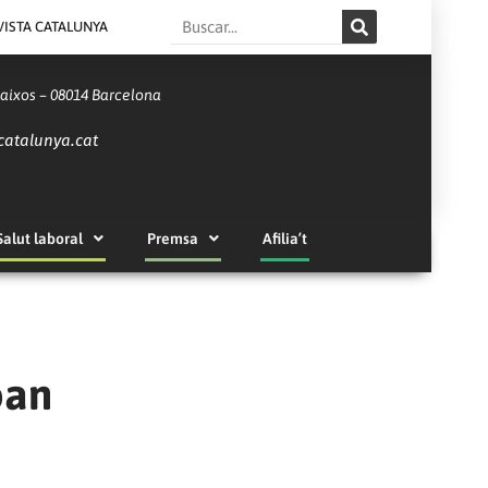
Search
VISTA CATALUNYA
Baixos – 08014 Barcelona
catalunya.cat
Salut laboral
Premsa
Afilia’t
oan