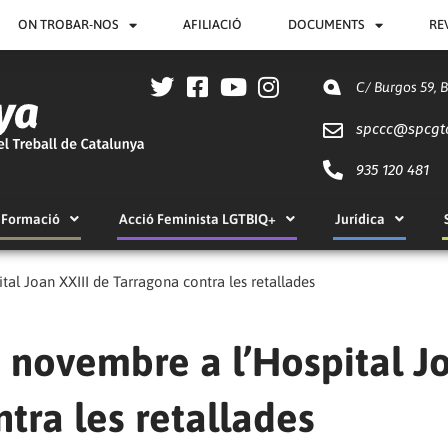
ON TROBAR-NOS
AFILIACIÓ
DOCUMENTS
RE
C/ Burgos 59, 
spccc@
spcgt
935 120 481
Formació
Acció Feminista LGTBIQ+
Jurídica
al Joan XXIII de Tarragona contra les retallades
 novembre a l’Hospital J
tra les retallades