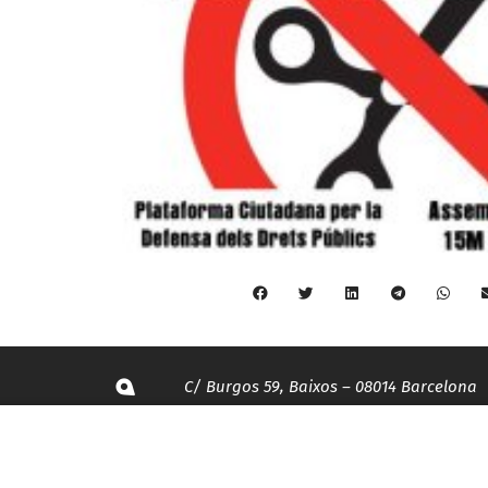
C/ Burgos 59, Baixos – 08014 Barcelona
spccc@
spcgtcatalunya.cat