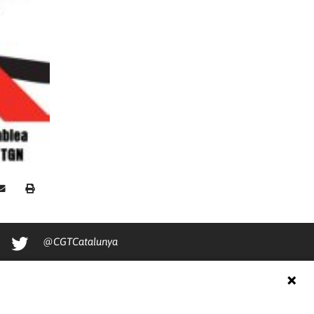
@CGTCatalunya
cgtcatalunya
CGTCatalunya