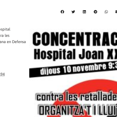
ospital
ra les
dana en Defensa
494