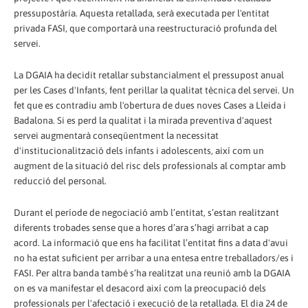
pressupostària. Aquesta retallada, serà executada per l'entitat
privada FASI, que comportarà una reestructuració profunda del
servei.
La DGAIA ha decidit retallar substancialment el pressupost anual
per les Cases d'Infants, fent perillar la qualitat tècnica del servei. Un
fet que es contradiu amb l'obertura de dues noves Cases a Lleida i
Badalona. Si es perd la qualitat i la mirada preventiva d'aquest
servei augmentarà conseqüentment la necessitat
d'institucionalització dels infants i adolescents, així com un
augment de la situació del risc dels professionals al comptar amb
reducció del personal.
Durant el període de negociació amb l’entitat, s’estan realitzant
diferents trobades sense que a hores d’ara s’hagi arribat a cap
acord. La informació que ens ha facilitat l’entitat fins a data d'avui
no ha estat suficient per arribar a una entesa entre treballadors/es i
FASI. Per altra banda també s’ha realitzat una reunió amb la DGAIA
on es va manifestar el desacord així com la preocupació dels
professionals per l'afectació i execució de la retallada. El dia 24 de