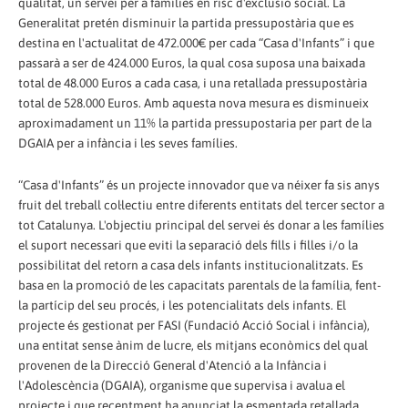
qualitat, un servei per a famílies en risc d'exclusió social. La
Generalitat pretén disminuir la partida pressupostària que es
destina en l'actualitat de 472.000€ per cada “Casa d'Infants” i que
passarà a ser de 424.000 Euros, la qual cosa suposa una baixada
total de 48.000 Euros a cada casa, i una retallada pressupostària
total de 528.000 Euros. Amb aquesta nova mesura es disminueix
aproximadament un 11% la partida pressupostaria per part de la
DGAIA per a infància i les seves famílies.
“Casa d'Infants” és un projecte innovador que va néixer fa sis anys
fruit del treball col·lectiu entre diferents entitats del tercer sector a
tot Catalunya. L'objectiu principal del servei és donar a les famílies
el suport necessari que eviti la separació dels fills i filles i/o la
possibilitat del retorn a casa dels infants institucionalitzats. Es
basa en la promoció de les capacitats parentals de la família, fent-
la partícip del seu procés, i les potencialitats dels infants. El
projecte és gestionat per FASI (Fundació Acció Social i infància),
una entitat sense ànim de lucre, els mitjans econòmics del qual
provenen de la Direcció General d'Atenció a la Infància i
l'Adolescència (DGAIA), organisme que supervisa i avalua el
projecte i que recentment ha anunciat la esmentada retallada