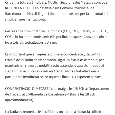
Cridem a tots els Sindicats, Nuclis i Seccions del Metall a convocar
la CONCENTRACIÓ en defensa d'un Conveni Provincial de
Barcelona del Metall Digne i decidit per tots, no per la patronal i el
sindicalisme institucional.
Recolzen la convocatòria 6 sindicats (CGT, CNT, COBAS, I-CSC, FTC,
COS) i hi ha compromís amb ells per lluitar aquest Conveni i obrir-
ho a tots els treballadors del ram.
És important que en aquesta primera concentració, davant la
reunió de la Taula de Negociació, sigui un èxit d'assistència, per
mantenir un ritme de mobilització ascendent que els impedeixi
signar qualsevol cosa i cridi als treballadors i treballadores a
participar i involucrar-se en aquesta lluita. Us esperem a totes!!!.
CONCENTRACIÓ: DIMECRES 16 de maig a les 15:30h al Departament
de Treball, al c/Albareda de Barcelona 2-4 (fins a les 18:00h
aproximadament).
La Taula es reuneix a les 16:00 i els tornarem a lliurar la sol·licitud