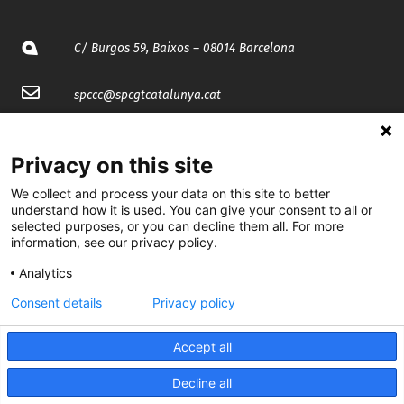
C/ Burgos 59, Baixos – 08014 Barcelona
spccc@
spcgtcatalunya.cat
935 120 481
Privacy on this site
@CGTCatalunya
We collect and process your data on this site to better
understand how it is used. You can give your consent to all or
selected purposes, or you can decline them all. For more
cgtcatalunya
information, see our privacy policy.
CGTCatalunya
Analytics
cgtcatalunya
Consent details
Privacy policy
Accept all
Desenvolupat per
Decline all