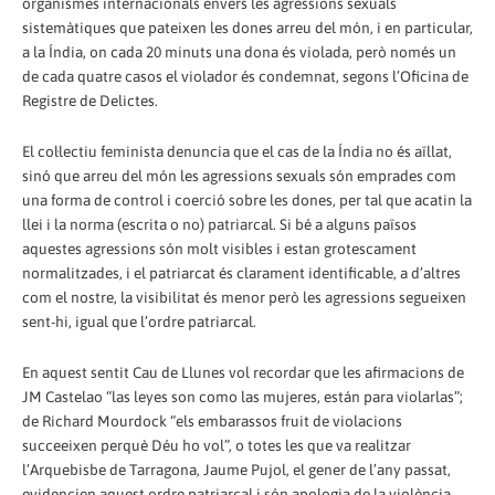
organismes internacionals envers les agressions sexuals
sistemàtiques que pateixen les dones arreu del món, i en particular,
a la Índia, on cada 20 minuts una dona és violada, però només un
de cada quatre casos el violador és condemnat, segons l’Oficina de
Registre de Delictes.
El col·lectiu feminista denuncia que el cas de la Índia no és aïllat,
sinó que arreu del món les agressions sexuals són emprades com
una forma de control i coerció sobre les dones, per tal que acatin la
llei i la norma (escrita o no) patriarcal. Si bé a alguns països
aquestes agressions són molt visibles i estan grotescament
normalitzades, i el patriarcat és clarament identificable, a d’altres
com el nostre, la visibilitat és menor però les agressions segueixen
sent-hi, igual que l’ordre patriarcal.
En aquest sentit Cau de Llunes vol recordar que les afirmacions de
JM Castelao “las leyes son como las mujeres, están para violarlas”;
de Richard Mourdock “els embarassos fruit de violacions
succeeixen perquè Déu ho vol”, o totes les que va realitzar
l’Arquebisbe de Tarragona, Jaume Pujol, el gener de l’any passat,
evidencien aquest ordre patriarcal i són apologia de la violència