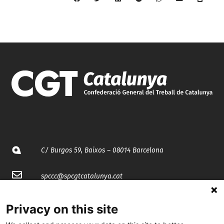
C/ Burgos 59, Baixos – 08014 Barcelona
spccc@
spcgtcatalunya.cat
935 120 481
Privacy on this site