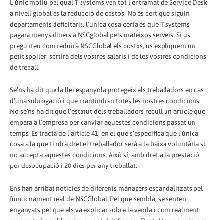
L’únic motiu pel qual T-systems ven tot l’entramat de Service Desk
a nivell global és la reducció de costos. No és cert que siguin
departaments deficitaris, l’única cosa certa és que T-systems
pagarà menys diners a NSCglobal pels mateixos serveis. Si us
pregunteu com reduirà NSCGlobal els costos, us expliquem un
petit spoiler: sortirà dels vostres salaris i de les vostres condicions
de treball.
Se’ns ha dit que la llei espanyola protegeix els treballadors en cas
d’una subrogació i que mantindran totes les nostres condicions.
No se’ns ha dit que l’estatut dels treballadors recull un article que
empara a l’empresa per canviar aquestes condicions passat un
temps. Es tracta de l’article 41, en el que s’especifica que l’única
cosa a la que tindrà dret el treballador serà a la baixa voluntària si
no accepta aquestes condicions. Això sí, amb dret a la prestació
per desocupació i 20 dies per any treballat.
Ens han arribat notícies de diferents mànagers escandalitzats pel
funcionament real de NSCGlobal. Pel que sembla, se senten
enganyats pel que els va explicar sobre la venda i com realment