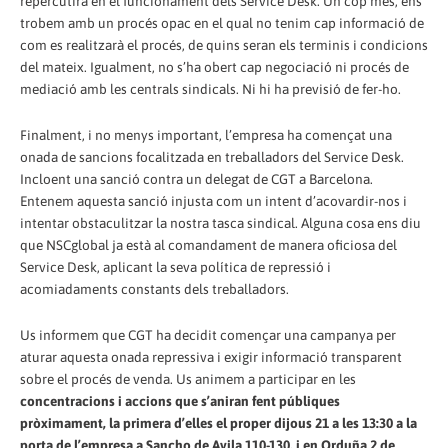
repercutirà en el funcionament dels Service Desk. Un cop més, ens
trobem amb un procés opac en el qual no tenim cap informació de
com es realitzarà el procés, de quins seran els terminis i condicions
del mateix. Igualment, no s’ha obert cap negociació ni procés de
mediació amb les centrals sindicals. Ni hi ha previsió de fer-ho.
Finalment, i no menys important, l’empresa ha començat una
onada de sancions focalitzada en treballadors del Service Desk.
Incloent una sanció contra un delegat de CGT a Barcelona.
Entenem aquesta sanció injusta com un intent d’acovardir-nos i
intentar obstaculitzar la nostra tasca sindical. Alguna cosa ens diu
que NSCglobal ja està al comandament de manera oficiosa del
Service Desk, aplicant la seva política de repressió i
acomiadaments constants dels treballadors.
Us informem que CGT ha decidit començar una campanya per
aturar aquesta onada repressiva i exigir informació transparent
sobre el procés de venda. Us animem a participar en les
concentracions i accions que s’aniran fent públiques
pròximament, la primera d’elles el proper dijous 21 a les 13:30 a la
porta de l’empresa a Sancho de Avila 110-130, i en Orduña 2 de