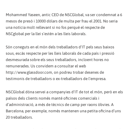
Mohammed Yaseen, antic CEO de NSCGlobal, va ser condemnat a 6
mesos de presó i 10000 dòlars de multa per frau el 2001. No seria
una notícia molt rellevant si no fos perquè el respecte de
NSCglobal per la llei s’estén a les lleis laborals.
Són coneguts en el món dels treballadors d’IT pels seus baixos
sous, escàs respecte per les lleis laborals de cada país i pressió
desmesurada sobre els seus treballadors, incloent hores no
remunerades. Us convidem a consultar el web
http://www.glassdoor.com, on podreu trobar desenes de
testimonis de treballadors o ex-treballadors de l’empresa.
NSCGlobal dóna servei a companyies d’IT de tot el món, però en els
països dels clients només manté oficines comercials i
d’administració, a més de tècnics de camp per raons òbvies. A
Barcelona, ​​per exemple, només mantenen una petita oficina d’uns
20 treballadors.