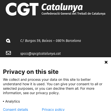
C/ Burgos 59, Baixos – 08014 Barcelona
spccc@
spcgtcatalunya.cat
935 120 481
Privacy on this site
We collect and process your data on this site to better
@CGTCatalunya
understand how it is used. You can give your consent to all or
selected purposes, or you can decline them all. For more
cgtcatalunya
information, see our privacy policy.
CGTCatalunya
Analytics
cgtcatalunya
Consent details
Privacy policy