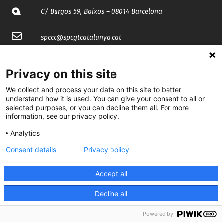
C/ Burgos 59, Baixos – 08014 Barcelona
spccc@
spcgtcatalunya.cat
935 120 481
Privacy on this site
We collect and process your data on this site to better
@CGTCatalunya
understand how it is used. You can give your consent to all or
selected purposes, or you can decline them all. For more
cgtcatalunya
information, see our privacy policy.
CGTCatalunya
Analytics
cgtcatalunya
Consent details
Privacy policy
Accept all
Desenvolupat per
Decline all
Powered by