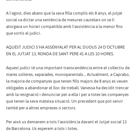
A l'agost, dies abans que la seva filla complís els 8 anys, el jutjat
social va dictar una sentència de mesures cautelars on se li
atorgava un horari compatible amb l'assistència a la menor fins
que sortís el judici.
AQUEST JUDICI S'HA ASSENYALAT PER AL DIJOUS 24 D'OCTUBRE
EN EL JUTJAT 13, RONDA DE SANT PERE 41 A LES 10 HORES.
Aquest judici té una important transcendència entre el col·lectiu de
mares solteres, separades, monoparentals... Actualment, a Caprabo,
la majoria de companyes que tenen fills majors de 8 anys es veuen
obligades a abandonar el lloc de treball. Vanessa ha decidit trencar
amb la resignació i denunciar per a ella i per a totes les companyes
que tenen la seva mateixa situació. Un precedent que pot servir
també per a altres empreses o sectors.
Per això us demanem a tots l'assistència davant el Jutjat social 13
de Barcelona. Us esperem a tots i totes.