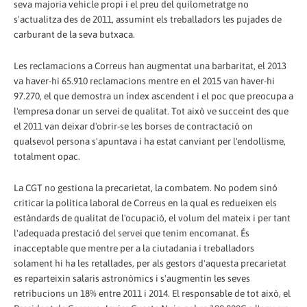
seva majoria vehicle propi i el preu del quilometratge no
s'actualitza des de 2011, assumint els treballadors les pujades de
carburant de la seva butxaca.
Les reclamacions a Correus han augmentat una barbaritat, el 2013
va haver-hi 65.910 reclamacions mentre en el 2015 van haver-hi
97.270, el que demostra un índex ascendent i el poc que preocupa a
l'empresa donar un servei de qualitat. Tot això ve succeint des que
el 2011 van deixar d'obrir-se les borses de contractació on
qualsevol persona s'apuntava i ha estat canviant per l'endollisme,
totalment opac.
La CGT no gestiona la precarietat, la combatem. No podem sinó
criticar la política laboral de Correus en la qual es redueixen els
estàndards de qualitat de l'ocupació, el volum del mateix i per tant
l'adequada prestació del servei que tenim encomanat. És
inacceptable que mentre per a la ciutadania i treballadors
solament hi ha les retallades, per als gestors d'aquesta precarietat
es reparteixin salaris astronòmics i s'augmentin les seves
retribucions un 18% entre 2011 i 2014. El responsable de tot això, el