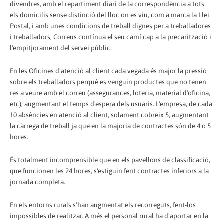
divendres, amb el repartiment diari de la correspondència a tots
els domicilis sense distinció del lloc on es viu, com a marca la Llei
Postal, i amb unes condicions de treball dignes per a treballadores
i treballadors, Correus contínua el seu camí cap a la precarització i
l'empitjorament del servei públic.
En les Oficines d'atenció al client cada vegada és major la pressió
sobre els treballadors perquè es venguin productes que no tenen
res a veure amb el correu (assegurances, loteria, material d'oficina,
etc), augmentant el temps d'espera dels usuaris. L'empresa, de cada
10 absències en atenció al client, solament cobreix 5, augmentant
la càrrega de treball ja que en la majoria de contractes són de 4 o 5
hores.
És totalment incomprensible que en els pavellons de classificació,
que funcionen les 24 hores, s'estiguin fent contractes inferiors a la
jornada completa.
En els entorns rurals s'han augmentat els recorreguts, fent-los
impossibles de realitzar. A més el personal rural ha d'aportar en la