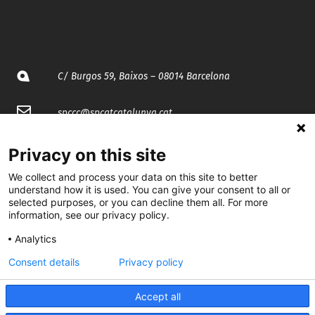
C/ Burgos 59, Baixos – 08014 Barcelona
spccc@
spcgtcatalunya.cat
935 120 481
Privacy on this site
We collect and process your data on this site to better
@CGTCatalunya
understand how it is used. You can give your consent to all or
selected purposes, or you can decline them all. For more
information, see our privacy policy.
cgtcatalunya
Analytics
CGTCatalunya
Consent details
Privacy policy
cgtcatalunya
Accept all