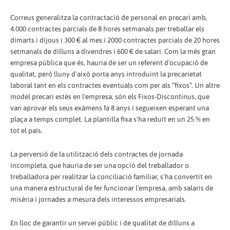
Correus generalitza la contractació de personal en precari amb,
4.000 contractes parcials de 8 hores setmanals per treballar els
dimarts i dijous i 300 € al mes i 2000 contractes parcials de 20 hores
setmanals de dilluns a divendres i 600 € de salari. Com la més gran
empresa pública que és, hauria de ser un referent d'ocupació de
qualitat, però lluny d'això porta anys introduint la precarietat
laboral tant en els contractes eventuals com per als “fixos”. Un altre
model precari estès en l'empresa, són els Fixos-Discontinus, que
van aprovar els seus exàmens fa 8 anys i segueixen esperant una
plaça a temps complet. La plantilla fixa s'ha reduït en un 25 % en
tot el país.
La perversió de la utilització dels contractes de jornada
incompleta, que hauria de ser una opció del treballador o
treballadora per realitzar la conciliació familiar, s'ha convertit en
una manera estructural de fer funcionar l'empresa, amb salaris de
misèria i jornades a mesura dels interessos empresarials.
En lloc de garantir un servei públic i de qualitat de dilluns a