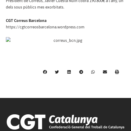
President de Correus, Javier Cuesta Nuin cobra 190.800€ a l'any, un
dels sous públics mes exorbitats.
CGT Correus Barcelona
https://cgtcorreosbarcelona.wordpress.com