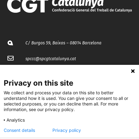
C/ Burgos 59, Baixos – 08014 Barcelona
spccc@
spcgtcatalunya.cat
935 120 481
Privacy on this site
@CGTCatalunya
We collect and process your data on this site to better
understand how it is used. You can give your consent to all or
selected purposes, or you can decline them all. For more
cgtcatalunya
information, see our privacy policy.
CGTCatalunya
Analytics
cgtcatalunya
Consent details
Privacy policy